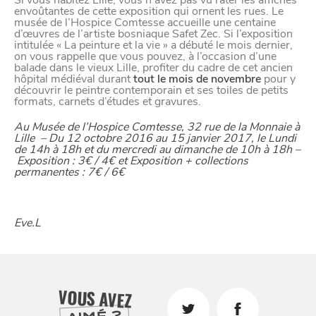
envoûtantes de cette exposition qui ornent les rues. Le
musée de l’Hospice Comtesse accueille une centaine
d’œuvres de l’artiste bosniaque Safet Zec. Si l’exposition
CHTITE
intitulée « La peinture et la vie » a débuté le mois dernier,
on vous rappelle que vous pouvez, à l’occasion d’une
CANAILLE
balade dans le vieux Lille, profiter du cadre de cet ancien
hôpital médiéval durant
tout le mois de novembre
pour y
découvrir le peintre contemporain et ses toiles de petits
formats, carnets d’études et gravures.
Au Musée de l’Hospice Comtesse, 32 rue de la Monnaie à
Lille – Du 12 octobre 2016 au 15 janvier 2017, le Lundi
de 14h à 18h et du mercredi au dimanche de 10h à 18h –
Exposition : 3€ / 4€ et Exposition + collections
permanentes : 7€ / 6€
Eve.L
BONS PLANS ET ADRESSES
À
ET SA RÉGION
LILLE
VOUS AVEZ
DEPUIS
1973