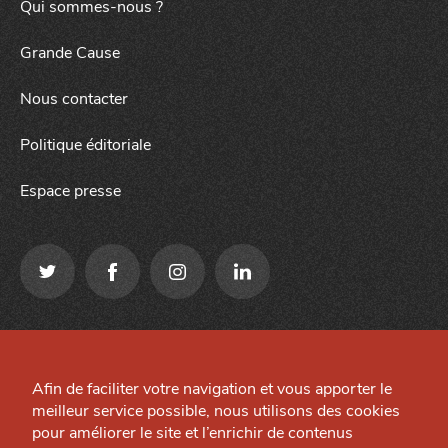
Qui sommes-nous ?
Grande Cause
Nous contacter
Politique éditoriale
Espace presse
Qui sommes-nous ?
Mentions légales
Grande Cause
Afin de faciliter votre navigation et vous apporter le
Préférences cookies
J'accepte
Je refuse
meilleur service possible, nous utilisons des cookies
Nous contacter
Site créé par
pour améliorer le site et l’enrichir de contenus