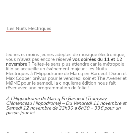
VIVRE
dans
NORD
le
Les Nuits Electriques
Jeunes et moins jeunes adeptes de musique électronique,
vous n’avez pas encore réservé
vos soirées du 11 et 12
novembre
? Faites-le sans plus attendre car la métropole
lilloise accueille un évènement majeur : les Nuits
Electriques à l’Hippodrome de Marcq en Baroeul. Dixon et
Max Cooper prévus pour le vendredi soir et The Avener et
MØME pour le samedi, la cinquième édition nous fait
rêver avec une programmation de folie !
A l’Hippodrome de Marcq En Baroeul (Tramway
Clémenceau Hippodrome) – Du Vendredi 11 novembre et
Samedi 12 novembre de 22h30 à 6h30 – 33€ pour un
passe-jour
ici