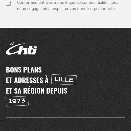
Conformément à notre politique de confidentialité, nous
nous engageons à respecter vos données personnelles.
BONS PLANS
ET ADRESSES À
LILLE
NUIT
la
SORTIR
ET SA RÉGION DEPUIS
1973