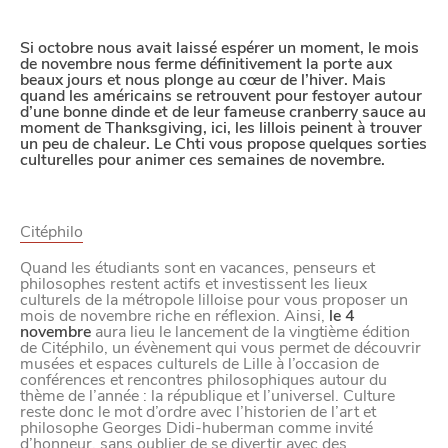
YouTube
Si octobre nous avait laissé espérer un moment, le mois
de novembre nous ferme définitivement la porte aux
Paramètres de
beaux jours et nous plonge au cœur de l’hiver. Mais
quand les américains se retrouvent pour festoyer autour
d’une bonne dinde et de leur fameuse cranberry sauce au
confidentialité
moment de Thanksgiving, ici, les lillois peinent à trouver
un peu de chaleur. Le Chti vous propose quelques sorties
culturelles pour animer ces semaines de novembre.
Afin de faciliter votre navigation et de vous
apporter le meilleur service possible, nous utilisons
Citéphilo
des cookies pour améliorer le site aux besoins des
Quand les étudiants sont en vacances, penseurs et
visiteurs, notamment selon la fréquentation.
philosophes restent actifs et investissent les lieux
culturels de la métropole lilloise pour vous proposer un
Nos politique de confidentialité
mois de novembre riche en réflexion. Ainsi,
le 4
novembre
aura lieu le lancement de la vingtième édition
de Citéphilo, un évènement qui vous permet de découvrir
musées et espaces culturels de Lille à l’occasion de
conférences et rencontres philosophiques autour du
thème de l’année : la république et l’universel. Culture
reste donc le mot d’ordre avec l’historien de l’art et
philosophe Georges Didi-huberman comme invité
d’honneur, sans oublier de se divertir avec des