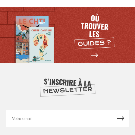
OÙ
TROUVER
LES
GUIDES ?
S'INSCRIRE À LA
NEWSLETTER
Votre
email