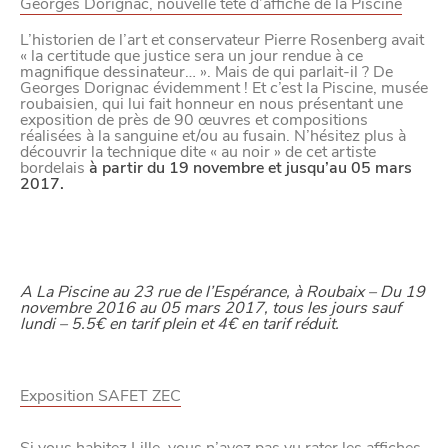
Georges Dorignac, nouvelle tête d’affiche de la Piscine
L’historien de l’art et conservateur Pierre Rosenberg avait
« la certitude que justice sera un jour rendue à ce
magnifique dessinateur… ». Mais de qui parlait-il ? De
Georges Dorignac évidemment ! Et c’est la Piscine, musée
roubaisien, qui lui fait honneur en nous présentant une
exposition de près de 90 œuvres et compositions
réalisées à la sanguine et/ou au fusain. N’hésitez plus à
découvrir la technique dite « au noir » de cet artiste
bordelais
à partir du 19 novembre et jusqu’au 05 mars
2017.
A La Piscine au 23 rue de l’Espérance, à Roubaix – Du 19
novembre 2016 au 05 mars 2017, tous les jours sauf
lundi – 5.5€ en tarif plein et 4€ en tarif réduit.
Exposition SAFET ZEC
Si vous habitez Lille, vous n’avez pas vu rater les affiches