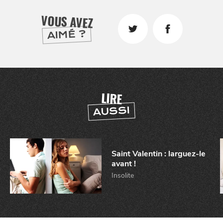
VOUS AVEZ
AIMÉ ?
LIRE
AUSSI
Saint Valentin : larguez-le
avant !
Insolite
CHTITE
CANAILLE