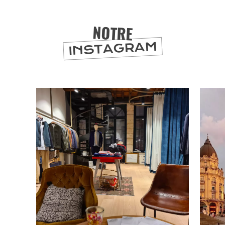
NOTRE
INSTAGRAM
BONS PLANS ET ADRESSES
À
ET SA RÉGION
LILLE
DEPUIS
1973