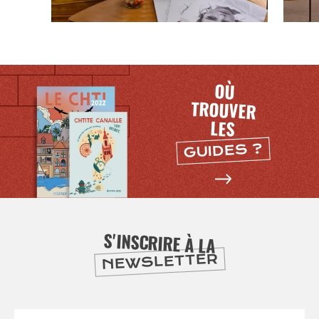
OÙ
TROUVER
LES
GUIDES ?
SE
DIVERTIR
S'INSCRIRE À LA
NEWSLETTER
Votre