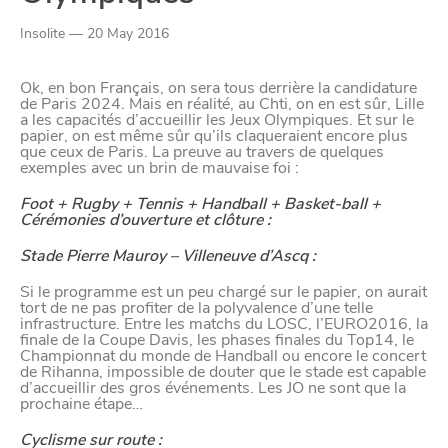
Paramètres de
Insolite — 20 May 2016
confidentialité
Ok, en bon Français, on sera tous derrière la candidature
de Paris 2024. Mais en réalité, au Chti, on en est sûr, Lille
a les capacités d’accueillir les Jeux Olympiques. Et sur le
Afin de faciliter votre navigation et de vous
papier, on est même sûr qu’ils claqueraient encore plus
que ceux de Paris. La preuve au travers de quelques
apporter le meilleur service possible, nous utilisons
exemples avec un brin de mauvaise foi :
des cookies pour améliorer le site aux besoins des
Foot + Rugby + Tennis + Handball + Basket-ball +
visiteurs, notamment selon la fréquentation.
Cérémonies d’ouverture et clôture :
Nos politique de confidentialité
Stade Pierre Mauroy – Villeneuve d’Ascq :
Si le programme est un peu chargé sur le papier, on aurait
tort de ne pas profiter de la polyvalence d’une telle
infrastructure. Entre les matchs du LOSC, l’EURO2016, la
finale de la Coupe Davis, les phases finales du Top14, le
Championnat du monde de Handball ou encore le concert
de Rihanna, impossible de douter que le stade est capable
d’accueillir des gros événements. Les JO ne sont que la
prochaine étape…
Cyclisme sur route :