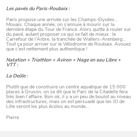
Les pavés du Paris-Roubaix :
Paris propose une arrivée sur les Champs-Elysées…
Mouais. Chaque année, on s’ennuie à mourir sur la
dernière étape du Tour de France. Alors quitte à rouler sur
du pavé, autant proposer ce qui se fait de mieux : le
VIVRE
Carrefour de l’Arbre, la tranchée de Wallers-Arenberg…
Tout ça pour arriver sur le Vélodrome de Roubaix. Avouez
dans
que c’est nettement plus authentique !
NORD
le
Natation + Triathlon + Aviron + Nage en eau Libre +
VTT :
La Deûle :
Plutôt que de construire un centre aquatique de 15 000
places à Gruson, on se dit que le Parc de la Citadelle fera
très bien l’affaire. Bon ok, il y a un peu de boulot au niveau
des infrastructures, mais on est persuadé que les JO de
Lille seront les plus écolos au monde…
Pierre