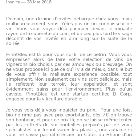
Paramètres de
Insolite — 28 Mar 2018
confidentialité
Demain, une dizaine d’invités débarque chez vous, mais
malheureusement, vous n’êtes pas un fin connaisseur de
vin. Vous vous voyez déjà paniquer devant le minable
rayon de la supérette du coin, et un peu plus tard le visage
Afin de faciliter votre navigation et de vous
déconfit de vos invités en dira long sur la suite de la
soirée…
apporter le meilleur service possible, nous utilisons
des cookies pour améliorer le site aux besoins des
PinotBleu est là pour vous sortir de ce pétrin. Vous vous
empressez alors de faire votre selection de vins de
visiteurs, notamment selon la fréquentation.
vignerons bio choisis par ces amoureux du breuvage. On
ne vous propose ici que ce qu’il y a de mieux, dans le but
Nos politique de confidentialité
de vous offrir la meilleure expérience possible, tout
simplement. Non seulement ces vins sont délicieux, mais
ils reflètent leur terroir, leur appellation, et sont
évidemment sains pour l’environnement. Plus qu’un
caviste, PinotBleu est une startup certifiée B Corp,
engagée pour la viticulture durable.
Je vous vois déjà vous inquiéter du prix… Pour une fois,
bio ne rime pas avec prix exorbitants, dès 7€ on trouve
son bonheur, et pour ce prix là, on se laisse même tenter
par les coffrets de six bouteilles préparés par de vrais
spécialistes qui feront varier les plaisirs, une aubaine si
vous ne savez pas différencier un Côtes du Rhône d’un