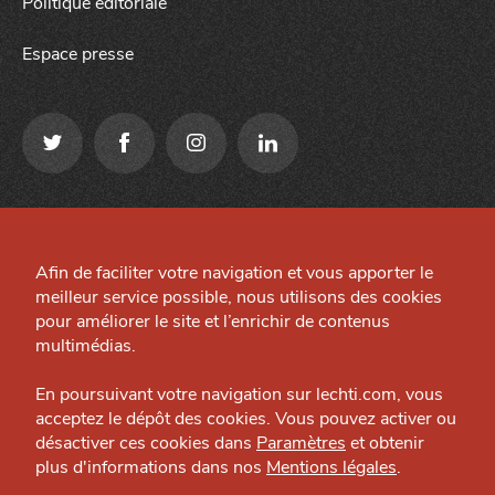
Politique éditoriale
Espace presse
Qui sommes-nous ?
Mentions légales
Grande Cause
Afin de faciliter votre navigation et vous apporter le
Préférences cookies
meilleur service possible, nous utilisons des cookies
Nous contacter
Site créé par
pour améliorer le site et l’enrichir de contenus
Politique éditoriale
multimédias.
J'accepte
Je refuse
Espace presse
En poursuivant votre navigation sur lechti.com, vous
acceptez le dépôt des cookies. Vous pouvez activer ou
désactiver ces cookies dans
Paramètres
et obtenir
plus d'informations dans nos
Mentions légales
.
HTITE
C
A
N
C
AILLE