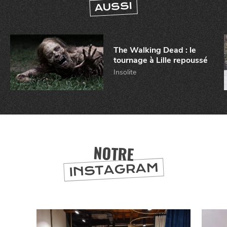
AUSSI
The Walking Dead : le
tournage à Lille repoussé
Insolite
CHTITE
CANAILLE
NOTRE
INSTAGRAM