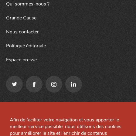
Qui sommes-nous ?
Grande Cause
Nous contacter
Politique éditoriale
Espace presse
Qui sommes-nous ?
Mentions légales
J'accepte
Je refuse
Grande Cause
Afin de faciliter votre navigation et vous apporter le
Préférences cookies
meilleur service possible, nous utilisons des cookies
Nous contacter
Site créé par
pour améliorer le site et l’enrichir de contenus