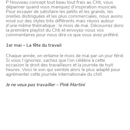
P Nouveau concept tout beau tout frais au Chti, vous
dépanner quand vous manquez d’inspiration musicale.
YouTube
Pour essayer de satisfaire les petits et les grands, les
oreilles distinguées et les plus commerciales, nous avons
misé sur des styles très différents mais réunis autour
d’une même thématique : le mois de mai. Découvrez donc
Paramètres de
la première playlist du Chti et envoyez-nous vos
commentaires pour nous dire ce que vous avez préféré.
confidentialité
1er mai – La fête du travail
Chaque année, on entame le mois de mai par un jour férié.
Si vous l’ignoriez, sachez que l’on célèbre à cette
Afin de faciliter votre navigation et de vous
occasion le droit des travailleurs et la journée de huit
heures. Voici le son qui semble alors le plus adapté pour
apporter le meilleur service possible, nous utilisons
agrémenter cette journée internationale du chill.
des cookies pour améliorer le site aux besoins des
Je ne veux pas travailler – Pink Martini
visiteurs, notamment selon la fréquentation.
Nos politique de confidentialité