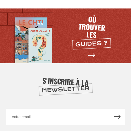
OÙ
TROUVER
LES
GUIDES ?
S'INSCRIRE À LA
NEWSLETTER
Votre
email