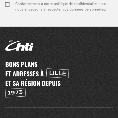
Conformément à notre politique de confidentialité, nous
nous engageons à respecter vos données personnelles.
NUIT
la
SORTIR
BONS PLANS
ET ADRESSES À
LILLE
ET SA RÉGION DEPUIS
1973