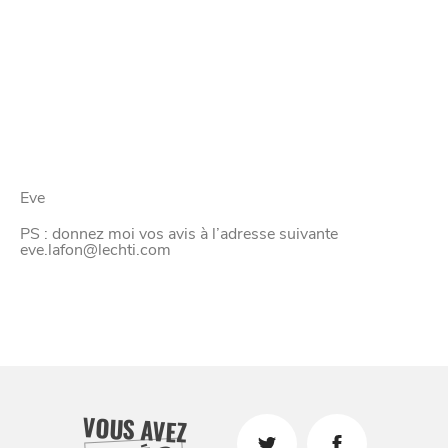
BONS PLANS ET ADRESSES
À
ET SA RÉGION
LILLE
Eve
DEPUIS
1973
PS : donnez moi vos avis à l’adresse suivante
eve.lafon@lechti.com
VOUS AVEZ