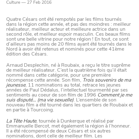
Paramètres de
Culture — 27 Feb 2016
confidentialité
Quatre Césars ont été rempotés par les films tournés
dans la région cette année, et pas des moindres : meilleur
réalisateur, meilleur acteur et meilleure actrice dans un
second rôle, et meilleur espoir masculin. Ces beaux films
Afin de faciliter votre navigation et de vous
sont une belle vitrine pour notre région ! En tout, ce sont
d’ailleurs pas moins de 20 films ayant été tournés dans le
apporter le meilleur service possible, nous utilisons
Nord à avoir été retenus et nominés pour cette 41ème
des cookies pour améliorer le site aux besoins des
édition des Césars.
visiteurs, notamment selon la fréquentation.
Arnaud Desplechin, né à Roubaix, a reçu le titre suprême
de meilleur réalisateur. C’est la quatrième fois qu’il était
Nos politique de confidentialité
nommé dans cette catégorie, pour une première
récompense cette année. Son film,
Trois souvenirs de ma
jeunesse
, 11 nominations au total, retrace les jeunes
années de Paul Dédalus, l’intellectuel tourmenté par ses
sentiments au coeur de son film de 1996
Comment je me
suis disputé… (ma vie sexuelle)
. L’ensemble de son
nouveau film a été tourné dans les quartiers de Roubaix et
en partie à Tourcoing.
La Tête Haute
, tournée à Dunkerque et réalisé par
Emmanuelle Bercot, met également la région à l’honneur.
Il a été récompensé de deux Césars et six autres
nominations, dont celle de meilleur film. Les