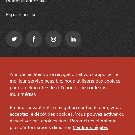
Politique éditoriale
Espace presse
Qui sommes-nous ?
Mentions légales
Grande Cause
Afin de faciliter votre navigation et vous apporter le
Préférences cookies
meilleur service possible, nous utilisons des cookies
Nous contacter
Site créé par
pour améliorer le site et l’enrichir de contenus
Politique éditoriale
multimédias.
J'accepte
Je refuse
Espace presse
En poursuivant votre navigation sur lechti.com, vous
acceptez le dépôt des cookies. Vous pouvez activer ou
désactiver ces cookies dans
Paramètres
et obtenir
plus d'informations dans nos
Mentions légales
.
HTITE
C
A
N
C
AILLE