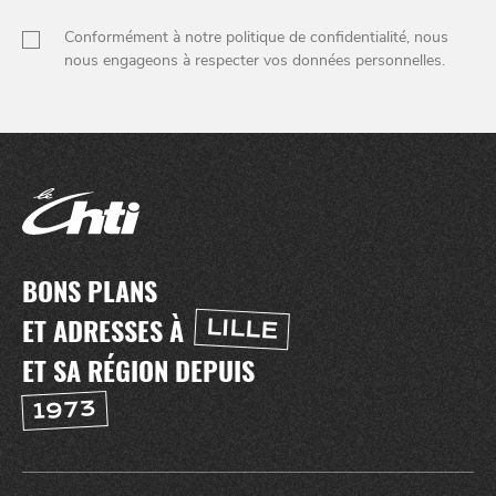
Conformément à notre politique de confidentialité, nous
nous engageons à respecter vos données personnelles.
BONS PLANS
ET ADRESSES À
LILLE
ET SA RÉGION DEPUIS
1973
NUIT
la
SORTIR