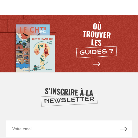
SE
DIVERTIR
OÙ
TROUVER
LES
GUIDES ?
S'INSCRIRE À LA
NEWSLETTER
Votre
email