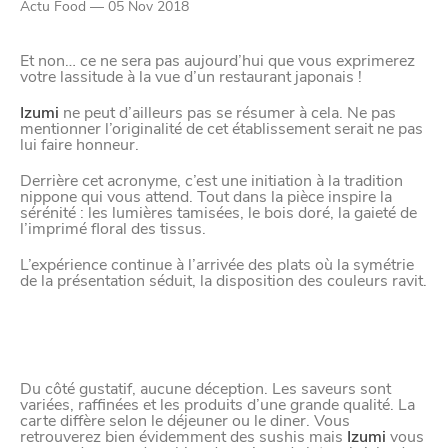
Actu Food — 05 Nov 2018
Paramètres de
Et non… ce ne sera pas aujourd’hui que vous exprimerez
confidentialité
votre lassitude à la vue d’un restaurant japonais !
Izumi
ne peut d’ailleurs pas se résumer à cela. Ne pas
mentionner l’originalité de cet établissement serait ne pas
lui faire honneur.
Afin de faciliter votre navigation et de vous
apporter le meilleur service possible, nous utilisons
Derrière cet acronyme, c’est une initiation à la tradition
nippone qui vous attend. Tout dans la pièce inspire la
des cookies pour améliorer le site aux besoins des
sérénité : les lumières tamisées, le bois doré, la gaieté de
visiteurs, notamment selon la fréquentation.
l’imprimé floral des tissus.
L’expérience continue à l’arrivée des plats où la symétrie
Nos politique de confidentialité
de la présentation séduit, la disposition des couleurs ravit.
Du côté gustatif, aucune déception. Les saveurs sont
variées, raffinées et les produits d’une grande qualité. La
carte diffère selon le déjeuner ou le diner. Vous
retrouverez bien évidemment des sushis mais
Izumi
vous