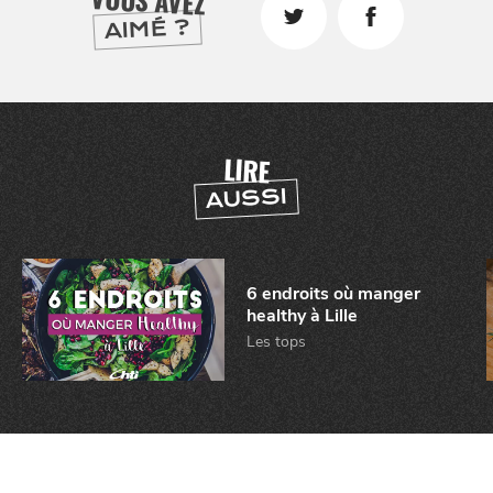
VOUS AVEZ
AIMÉ ?
CHTITE
CANAILLE
LIRE
AUSSI
6 endroits où manger
healthy à Lille
Les tops
BONS PLANS ET ADRESSES
À
ET SA RÉGION
LILLE
DEPUIS
1973