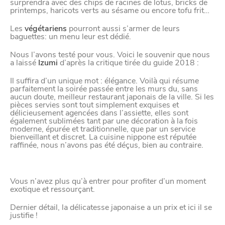
surprendra avec des chips de racines de lotus, bricks de
printemps, haricots verts au sésame ou encore tofu frit…
Les
végétariens
pourront aussi s’armer de leurs
baguettes: un menu leur est dédié.
Nous l’avons testé pour vous. Voici le souvenir que nous
a laissé
Izumi
d’après la critique tirée du guide 2018 :
Il suffira d’un unique mot : élégance. Voilà qui résume
parfaitement la soirée passée entre les murs du, sans
aucun doute, meilleur restaurant japonais de la ville. Si les
pièces servies sont tout simplement exquises et
délicieusement agencées dans l’assiette, elles sont
VIVRE
également sublimées tant par une décoration à la fois
moderne, épurée et traditionnelle, que par un service
bienveillant et discret. La cuisine nippone est réputée
dans
NORD
raffinée, nous n’avons pas été déçus, bien au contraire.
le
Vous n’avez plus qu’à entrer pour profiter d’un moment
exotique et ressourçant.
Dernier détail, la délicatesse japonaise a un prix et ici il se
justifie !