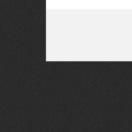
la
CHTIMI
comme
NUIT
un