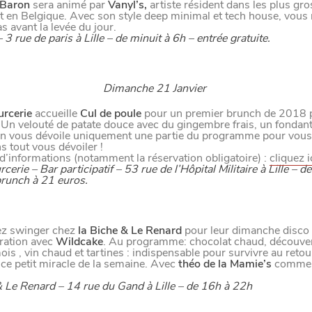
LE NORD
 Baron
sera animé par
Vanyl’s,
artiste résident dans les plus gro
et en Belgique. Avec son style deep minimal et tech house, vous
as avant la levée du jour.
L
E
S
D
E
R
N
I
È
R
E
S
A
C
T
S
D
U
O
R
 3 rue de paris à Lille – de minuit à 6h – entrée gratuite.
Dimanche 21 Janvier
rcerie
accueille
Cul de poule
pour un premier brunch de 2018 p
Un velouté de patate douce avec du gingembre frais, un fondan
on vous dévoile uniquement une partie du programme pour vous 
ns tout vous dévoiler !
d’informations (notamment la réservation obligatoire) :
cliquez i
erie – Bar participatif – 53 rue de l’Hôpital Militaire à Lille – d
Paramètres de confidentiali
runch à 21 euros.
lez swinger chez
la Biche & Le Renard
pour leur dimanche disco
Afin de faciliter votre navigation et de vous apporter le mei
ration avec
Wildcake
. Au programme: chocolat chaud, découver
ois , vin chaud et tartines : indispensable pour survivre au retou
des cookies pour améliorer le site aux besoins des visiteur
 ce petit miracle de la semaine. Avec
théo de la Mamie’s
comme i
Nos politique de confidentialité
 Le Renard – 14 rue du Gand à Lille – de 16h à 22h
SE