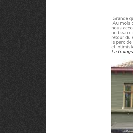
Grande que
Au mois de 
nous accom
un beau ci
retour du s
le parc de
et intimist
La Guingu
MANGER