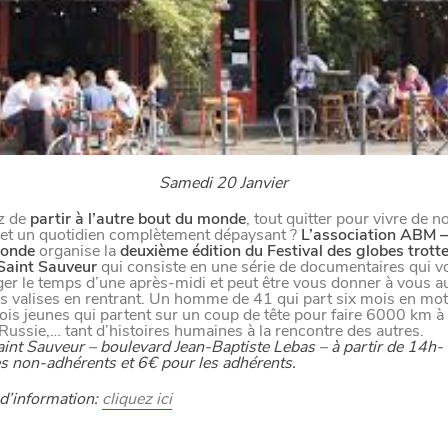
M
A
N
G
E
R
C
O
M
M
E
U
N
H
T
I
M
UIT
Samedi 20 Janvier
z de
partir à l’autre bout du monde
, tout quitter pour vivre de n
ILLE
 et un quotidien complètement dépaysant ?
L’association ABM –
monde
organise la
deuxième édition du Festival des globes trotteu
 Saint Sauveur
qui consiste en une série de documentaires qui v
ger le temps d’une après-midi et peut être vous donner à vous au
os valises en rentrant. Un homme de 41 qui part six mois en mo
rois jeunes qui partent sur un coup de tête pour faire 6000 km à
 FAMILLLES
 Russie,… tant d’histoires humaines à la rencontre des autres.
int Sauveur – boulevard Jean-Baptiste Lebas – à partir de 14h- 
s non-adhérents et 6€ pour les adhérents.
d’information:
cliquez ici