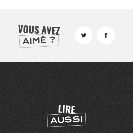
DIVERTIR
LILLE
BONS PLANS ET ADRESSES À
ET SA RÉGION DEPUIS
1973
VOUS AVEZ
AIMÉ ?
J'accepte
Je refuse
LIRE
AUSSI