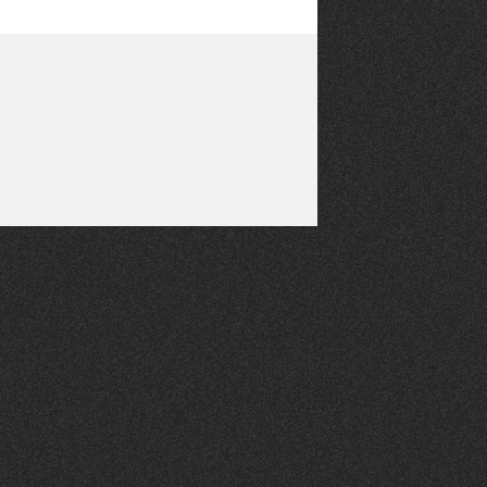
CANAILLE
dans
NORD
le