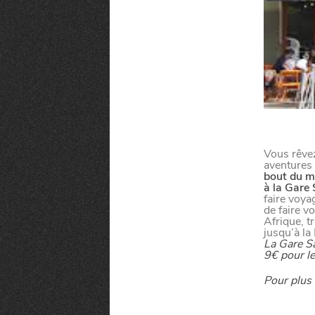
SORTIR
C
I
SE DIVERTIR
SORTIR LA N
Vous rêve
CHTITE CANA
C
H
A
N
G
E
R
D
E
’
O
R
D
I
N
A
I
R
aventures
bout du 
à la Gare
faire voya
L
E
de faire v
VIVRE
Afrique, t
LE GUIDE DES
jusqu’à la
La Gare Sa
9€ pour le
Pour plus 
BLOG