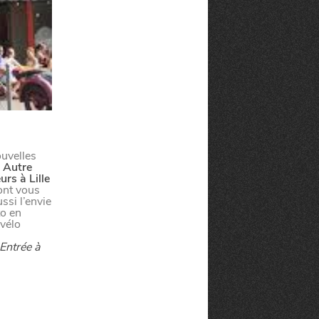
ouvelles
 Autre
rs à Lille
ont vous
ssi l’envie
to en
 vélo
Entrée à