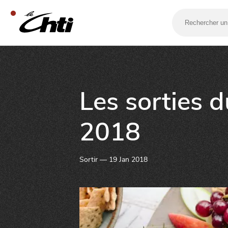
Rechercher
un
bar,
un
restaurant…
SE DIVERTIR
Les sorties 
2018
Sortir — 19 Jan 2018
SORTIR