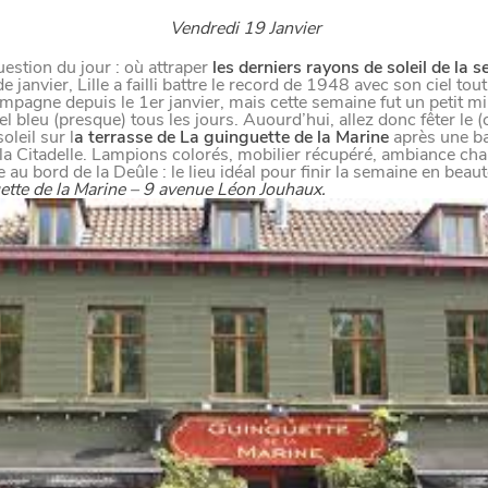
Vendredi 19 Janvier
stion du jour : où attraper
les derniers rayons de soleil de la 
janvier, Lille a failli battre le record de 1948 avec son ciel tout
pagne depuis le 1er janvier, mais cette semaine fut un petit mi
el bleu (presque) tous les jours. Auourd’hui, allez donc fêter le (
oleil sur l
a terrasse de La guinguette de la Marine
après une b
 la Citadelle. Lampions colorés, mobilier récupéré, ambiance ch
e au bord de la Deûle : le lieu idéal pour finir la semaine en beaut
ette de la Marine – 9 avenue Léon Jouhaux.