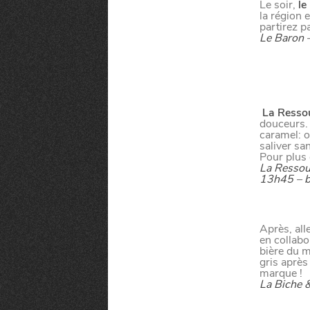
VIVRE DANS 
Le soir,
le
la région 
partirez p
Le Baron –
U
N
D
La Ressou
douceurs. 
caramel: 
saliver sa
Pour plus 
La Ressourc
13h45 – b
Paramètres de confidentialité
Google reCAPTCHA
Après, al
Google Analytics
en collabo
bière du m
gris après
Google Maps
marque !
La Biche &
MANGER
SORTIR
YouTube