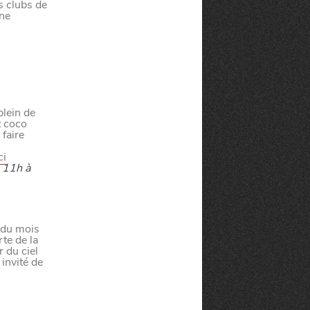
s clubs de
 ne
lein de
t coco
faire
ci
e 11h à
té
À LA
 du mois
lleur service possible, nous utilisons
te de la
UNE
r du ciel
s, notamment selon la fréquentation.
nvité de
VIVRE
CHTITE