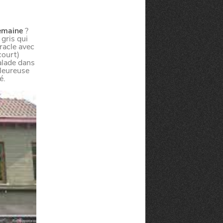
semaine
?
 gris qui
racle avec
court)
alade dans
aleureuse
é.