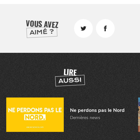
VOUS AVEZ
AIMÉ ?
CHTITE
CANAILLE
LIRE
AUSSI
Ne perdons pas le Nord
Dernières news
BONS PLANS ET ADRESSES
À
ET SA RÉGION
LILLE