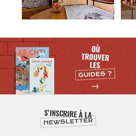
SE
DIVERTIR
OÙ
TROUVER
LES
GUIDES ?
S'INSCRIRE À LA
NEWSLETTER