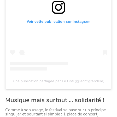
Voir cette publication sur Instagram
VIVRE
dans
NORD
le
Une publication partagée par Le Chti (@lechtigrandlille)
Musique mais surtout … solidarité !
Comme à son usage, le festival se base sur un principe
singulier et pourtant si simple : 1 place de concert