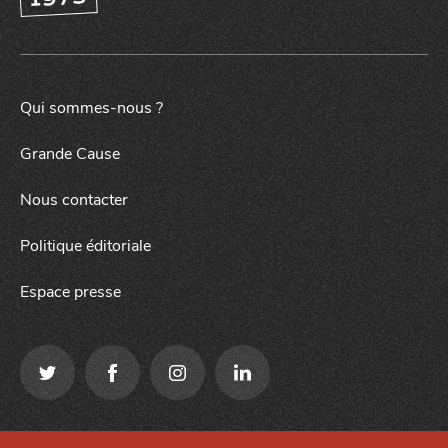
NUIT
la
SORTIR
Qui sommes-nous ?
Grande Cause
Nous contacter
Politique éditoriale
Espace presse
Qui sommes-nous ?