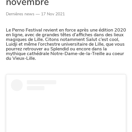
novembre
Paramètres de
Dernières news — 17 Nov 2021
confidentialité
Le Perno Festival revient en force après une édition 2020
en ligne, avec de grandes têtes d’affiches dans des lieux
magiques de Lille. Citons notamment Salut c’est cool,
Luidji et même l’orchestre universitaire de Lille, que vous
Afin de faciliter votre navigation et de vous
pourrez retrouver au Splendid ou encore dans la
apporter le meilleur service possible, nous utilisons
mythique cathédrale Notre-Dame-de-la-Treille au coeur
du Vieux-Lille.
des cookies pour améliorer le site aux besoins des
visiteurs, notamment selon la fréquentation.
Nos politique de confidentialité