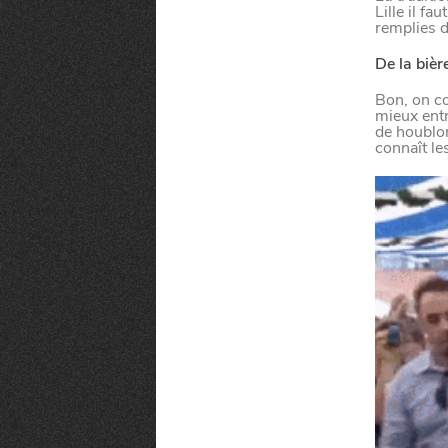
Lille il f
remplies d
De la biè
Bon, on co
mieux entr
de houblon
connaît les
MANGER