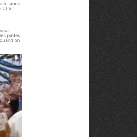
 décisions
 Chti !
 vaut
les pintes
 quand on