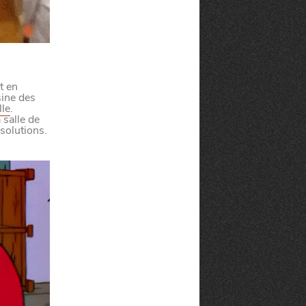
t en
sine des
lle
.
 salle de
solutions.