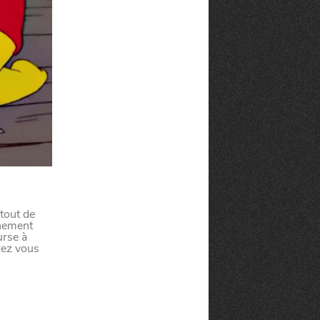
té
 tout de
inement
À LA
urse à
lleur service possible, nous utilisons
dez vous
UNE
s, notamment selon la fréquentation.
VIVRE
CHTITE