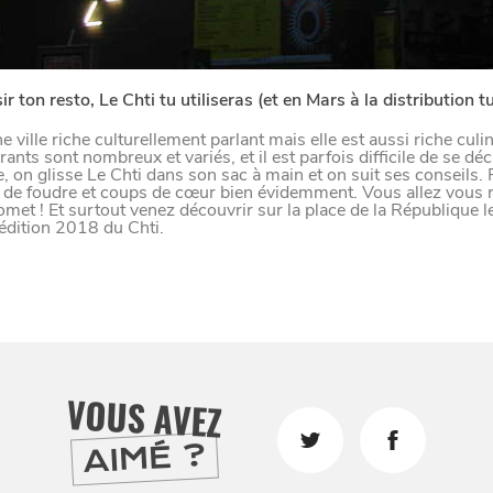
r ton resto, Le Chti tu utiliseras (et en Mars à la distribution tu
ne ville riche culturellement parlant mais elle est aussi riche cul
rants sont nombreux et variés, et il est parfois difficile de se déc
, on glisse Le Chti dans son sac à main et on suit ses conseils. P
 de foudre et coups de cœur bien évidemment. Vous allez vous r
omet ! Et surtout venez découvrir sur la place de la République l
édition 2018 du Chti.
VOUS AVEZ
AIMÉ ?