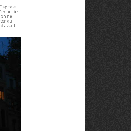
CANAILLE
dans
NORD
 Capitale
le
péenne de
 on ne
ter au
al avant