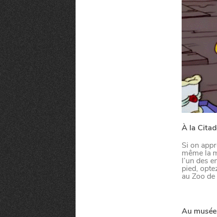
VIVRE DANS 
U
N
D
Paramètres de confidentialité
À la Citad
Si on appré
Google reCAPTCHA
même la ma
l’un des en
Google Analytics
pied, opte
au Zoo de L
Google Maps
MANGER
SORTIR
YouTube
Au musée 