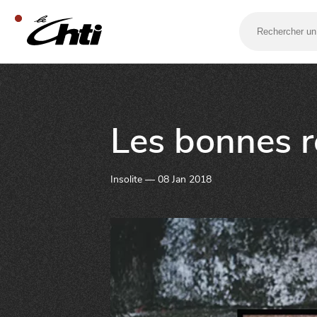
Rechercher
un
bar,
un
restaurant…
SE DIVERTIR
Les bonnes r
Insolite — 08 Jan 2018
SORTIR