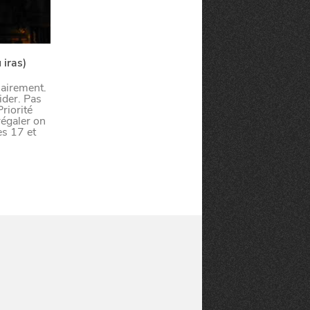
 iras)
inairement.
ider. Pas
riorité
égaler on
es 17 et