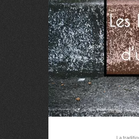
VIVRE
Le Chti
La traditi