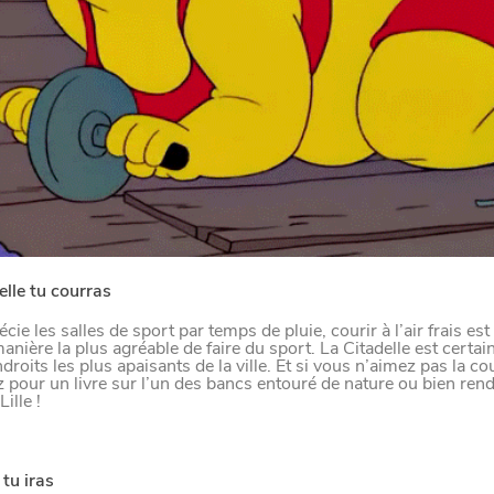
LE NORD
L
E
S
D
E
R
N
I
È
R
E
S
A
C
T
S
D
U
O
R
Paramètres de confidentiali
elle tu courras
cie les salles de sport par temps de pluie, courir à l’air frais est
nière la plus agréable de faire du sport. La Citadelle est certa
droits les plus apaisants de la ville. Et si vous n’aimez pas la co
Afin de faciliter votre navigation et de vous apporter le mei
z pour un livre sur l’un des bancs entouré de nature ou bien ren
ille !
des cookies pour améliorer le site aux besoins des visiteur
Nos politique de confidentialité
SE
tu iras