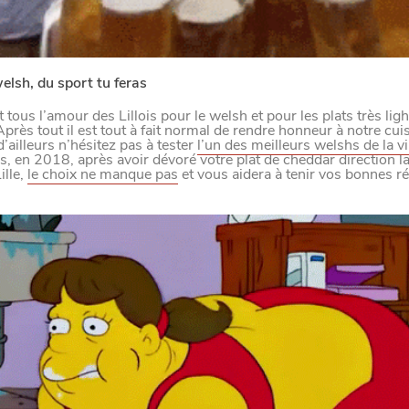
M
A
N
G
E
R
C
O
M
M
E
U
N
H
T
I
M
elsh, du sport tu feras
 tous l’amour des Lillois pour le welsh et pour les plats très ligh
près tout il est tout à fait normal de rendre honneur à notre cui
UIT
d’ailleurs n’hésitez pas à tester
l’un des meilleurs welshs de la vi
 en 2018, après avoir dévoré votre plat de cheddar direction la
ille,
le choix ne manque pas
et vous aidera à tenir vos bonnes ré
ILLE
 FAMILLLES