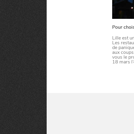
Pour choisi
Lille est u
Les restau
de panique
aux coups
vous le pr
18 mars l’