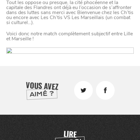
Tout les oppose ou presque, la cité phocéenne et la
confidentialité
capitale des Flandres ont déjà eu l’occasion de s’affronter
dans des luttes sans merci avec Bienvenue chez les Ch’tis
ou encore avec Les Ch’tis VS Les Marseillais (un combat
si culturel…).
Afin de faciliter votre navigation et de vous
Voici donc notre match complètement subjectif entre Lille
apporter le meilleur service possible, nous utilisons
et Marseille !
des cookies pour améliorer le site aux besoins des
visiteurs, notamment selon la fréquentation.
Nos politique de confidentialité
VOUS AVEZ
AIMÉ ?
VIVRE
dans
LIRE
NORD
le