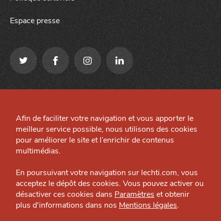
Espace presse
Qui sommes-nous ?
Mentions légales
Grande Cause
Afin de faciliter votre navigation et vous apporter le
Préférences cookies
meilleur service possible, nous utilisons des cookies
Nous contacter
Site créé par
pour améliorer le site et l’enrichir de contenus
Politique éditoriale
multimédias.
Espace presse
J'accepte
Je refuse
En poursuivant votre navigation sur lechti.com, vous
acceptez le dépôt des cookies. Vous pouvez activer ou
désactiver ces cookies dans
Paramètres
et obtenir
plus d'informations dans nos
Mentions légales
.
HTITE
C
A
N
C
AILLE