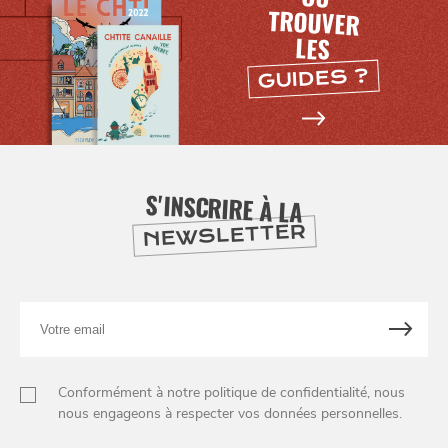
LES
GUIDES ?
S'INSCRIRE À LA
NEWSLETTER
Votre
email
NUIT
la
SORTIR
Conformément à notre politique de confidentialité, nous
nous engageons à respecter vos données personnelles.