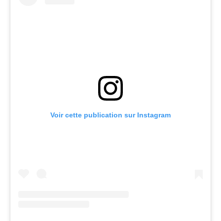
VIVRE
Voir cette publication sur Instagram
dans
NORD
le