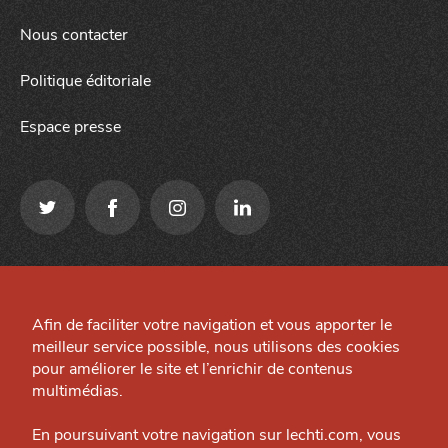
Nous contacter
Politique éditoriale
Espace presse
J'accepte
Je refuse
Qui sommes-nous ?
Mentions légales
Grande Cause
Afin de faciliter votre navigation et vous apporter le
Préférences cookies
meilleur service possible, nous utilisons des cookies
Nous contacter
Site créé par
pour améliorer le site et l’enrichir de contenus
Politique éditoriale
multimédias.
Espace presse
En poursuivant votre navigation sur lechti.com, vous