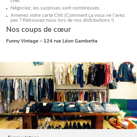
cher.
Négociez, les surprises sont nombreuses.
Amenez votre carte Chti (Comment ça vous ne l’avez
pas ? Retrouvez nous lors de nos distributions !)
BONS PLANS ET ADRESSES
Nos coups de cœur
À
ET SA RÉGION
LILLE
Funny Vintage – 124 rue Léon Gambetta
DEPUIS
1973