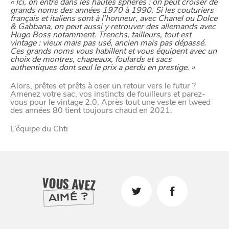
« Ici, on entre dans les hautes sphères : on peut croiser de
grands noms des années 1970 à 1990. Si les couturiers
français et italiens sont à l’honneur, avec Chanel ou Dolce
& Gabbana, on peut aussi y retrouver des allemands avec
Hugo Boss notamment. Trenchs, tailleurs, tout est
vintage : vieux mais pas usé, ancien mais pas dépassé.
Ces grands noms vous habillent et vous équipent avec un
choix de montres, chapeaux, foulards et sacs
authentiques dont seul le prix a perdu en prestige. »
Alors, prêtes et prêts à oser un retour vers le futur ?
Amenez votre sac, vos instincts de fouilleurs et parez-
vous pour le vintage 2.0. Après tout une veste en tweed
des années 80 tient toujours chaud en 2021.
L’équipe du Chti
SE
DIVERTIR
VOUS AVEZ
AIMÉ ?