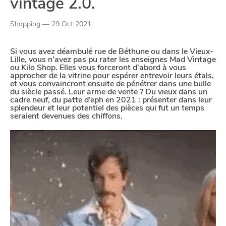
vintage 2.0.
Google Analytics
Shopping — 29 Oct 2021
Google Maps
Si vous avez déambulé rue de Béthune ou dans le Vieux-
Lille, vous n’avez pas pu rater les enseignes Mad Vintage
YouTube
ou Kilo Shop. Elles vous forceront d’abord à vous
approcher de la vitrine pour espérer entrevoir leurs étals,
et vous convaincront ensuite de pénétrer dans une bulle
Paramètres de
du siècle passé. Leur arme de vente ? Du vieux dans un
cadre neuf, du patte d’eph en 2021 : présenter dans leur
splendeur et leur potentiel des pièces qui fut un temps
confidentialité
seraient devenues des chiffons.
Afin de faciliter votre navigation et de vous
apporter le meilleur service possible, nous utilisons
des cookies pour améliorer le site aux besoins des
visiteurs, notamment selon la fréquentation.
Nos politique de confidentialité