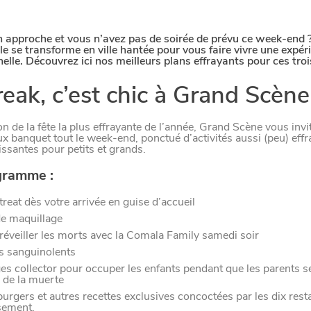
 approche et vous n’avez pas de soirée de prévu ce week-end ?
lle se transforme en ville hantée pour vous faire vivre une expér
elle. Découvrez ici nos meilleurs plans effrayants pour ces tro
reak, c’est chic à Grand Scène
on de la fête la plus effrayante de l’année, Grand Scène vous invi
 banquet tout le week-end, ponctué d’activités aussi (peu) effr
issantes pour petits et grands.
gramme :
 treat dès votre arrivée en guise d’accueil
de maquillage
 réveiller les morts avec la Comala Family samedi soir
s sanguinolents
es collector pour occuper les enfants pendant que les parents s
 de la muerte
urgers et autres recettes exclusives concoctées par les dix rest
ssement.