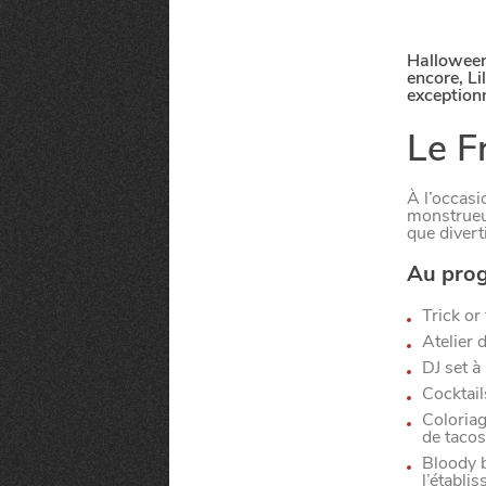
Halloween
encore, Li
exceptionn
Le F
À l’occasi
monstrueux
que divert
Au pro
Trick or
Atelier 
DJ set à
Cocktail
Coloriag
MANGER
de tacos
Bloody b
l’établi