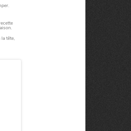
mper.
recette
aison.
la tête,