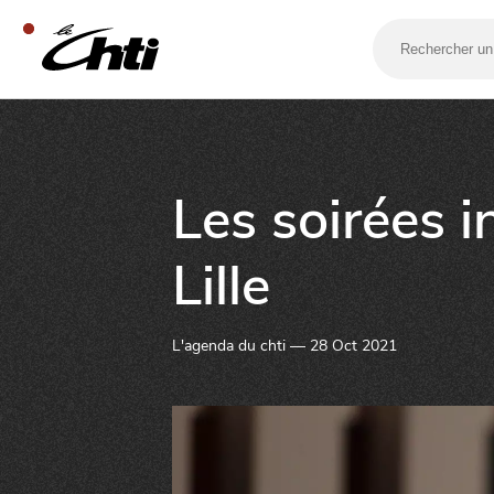
Rechercher
un
bar,
un
restaurant…
SE DIVERTIR
Les soirées 
Lille
L'agenda du chti — 28 Oct 2021
SORTIR