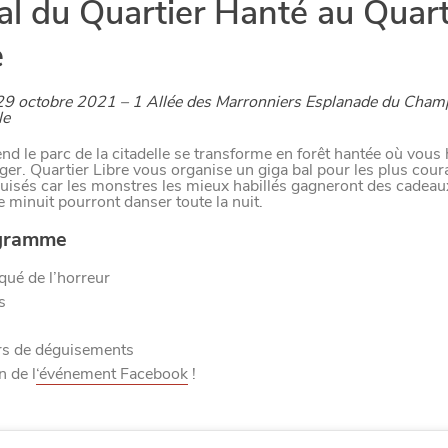
al du Quartier Hanté au Quart
DIVERTIR
LILLE
BONS PLANS ET ADRESSES À
e
ET SA RÉGION DEPUIS
1973
29 octobre 2021 – 1 Allée des Marronniers Esplanade du Cham
le
d le parc de la citadelle se transforme en forêt hantée où vous 
er. Quartier Libre vous organise un giga bal pour les plus cour
J'accepte
Je refuse
isés car les monstres les mieux habillés gagneront des cadeaux
minuit pourront danser toute la nuit.
gramme
ué de l’horreur
s
s de déguisements
n de l
‘événement Facebook
!