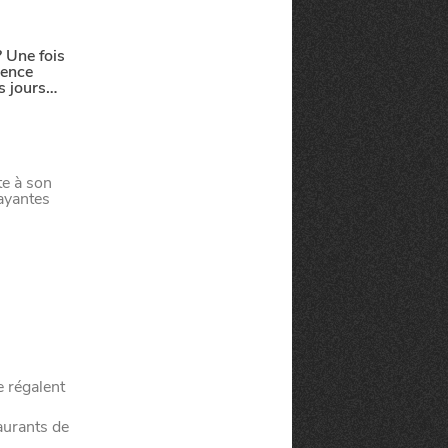
 Une fois
ience
is jours…
te à son
ayantes
e régalent
aurants de