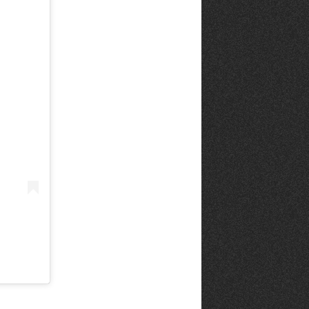
té
À LA
lleur service possible, nous utilisons
UNE
s, notamment selon la fréquentation.
VIVRE
CHTITE