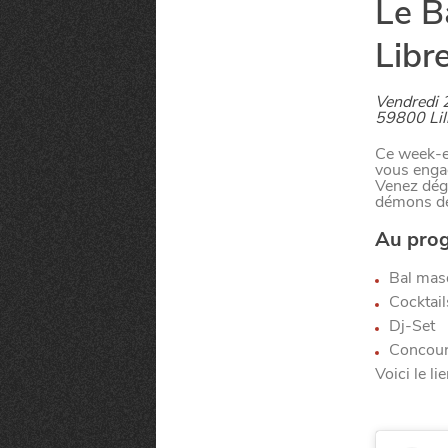
Le B
la
CHTIMI
comme
NUIT
un
Libr
Vendredi 
59800 Lil
Ce week-en
vous engag
Venez dégu
démons de 
Au pro
Bal masq
Cocktail
Dj-Set
Concour
Voici le lie