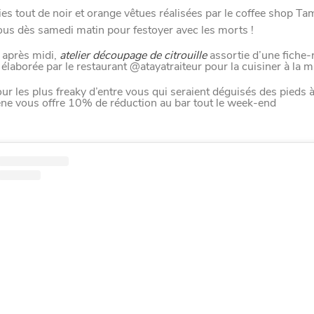
ies tout de noir et orange vêtues réalisées par le coffee shop Ta
M
A
N
G
E
R
C
O
M
M
E
U
N
H
T
I
M
us dès samedi matin pour festoyer avec les morts !
après midi,
atelier découpage de citrouille
assortie d’une fiche-
 élaborée par le restaurant @atayatraiteur pour la cuisiner à la m
ur les plus freaky d’entre vous qui seraient déguisés des pieds à 
ne vous offre 10% de réduction au bar tout le week-end
UIT
ILLE
 FAMILLLES