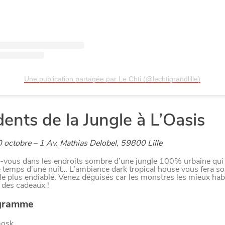
er
Une publication partagée par Le Chti (@lechtigrandlille)
dents de la Jungle à L’Oasis
 octobre –
1 Av. Mathias Delobel, 59800 Lille
-vous dans les endroits sombre d’une jungle 100% urbaine qui 
le temps d’une nuit… L’ambiance dark tropical house vous fera sor
e plus endiablé. Venez déguisés car les monstres les mieux habi
 des cadeaux !
gramme
mosk