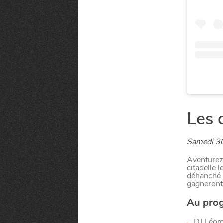
Qui sommes-nous ?
Grande Cause
Nous contact
Politique éditoriale
Espace presse
Mentions légales
Les 
Samedi 30
Aventurez
citadelle 
déhanché l
gagneront
Au pro
DJ Léo