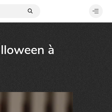
alloween à
MANGER