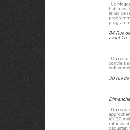
–
Le Magaz
habitués à
SORTIR
lillois de
programma
programma
84 Rue de 
C
I
SE DIVERTIR
avant 1h 
SORTIR LA N
-On reste 
convie à s
CHTITE CANA
C
H
A
N
G
E
R
D
E
’
O
R
D
I
N
A
I
R
enflammée
30 rue de 
L
E
VIVRE
LE GUIDE DES
Dimanche
-Un rendez
approchen
BLOG
les 20 ma
raffinés e
déguster, 