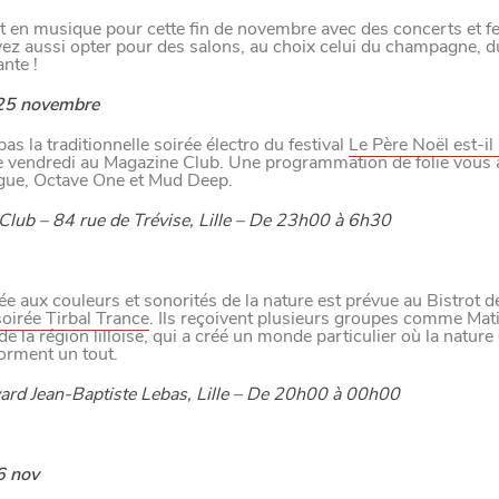
 en musique pour cette fin de novembre avec des concerts et fes
z aussi opter pour des salons, au choix celui du champagne, du
ante !
25 novembre
as la traditionnelle soirée électro du festival
Le Père Noël est-il
e vendredi au Magazine Club. Une programmation de folie vous 
gue, Octave One et Mud Deep.
lub – 84 rue de Trévise, Lille – De 23h00 à 6h30
ée aux couleurs et sonorités de la nature est prévue au Bistrot d
soirée Tirbal Trance
. Ils reçoivent plusieurs groupes comme Ma
de la région lilloise, qui a créé un monde particulier où la nature 
orment un tout.
ard Jean-Baptiste Lebas, Lille – De 20h00 à 00h00
6 nov