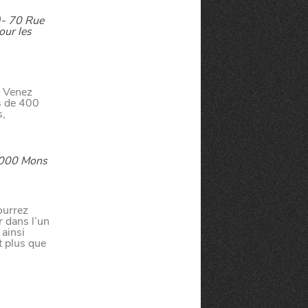
)- 70 Rue
our les
! Venez
us de 400
s,
7000 Mons
té
ourrez
À LA
r dans l’un
 ainsi
lleur service possible, nous utilisons
t plus que
UNE
s, notamment selon la fréquentation.
!
VIVRE
CHTITE