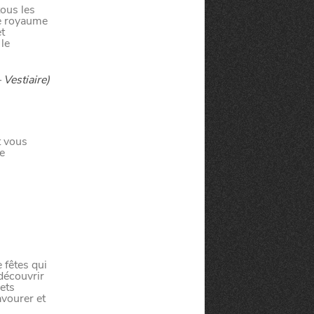
tous les
le royaume
t
le
 Vestiaire)
 vous
e
 fêtes qui
écouvrir
ets
avourer et