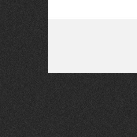
la
CHTIMI
comme
NUIT
un