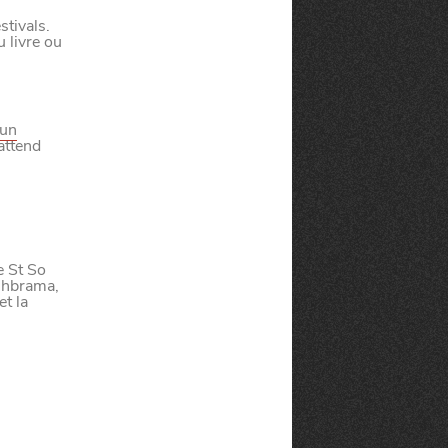
tivals.
 livre ou
 un
attend
e St So
tihbrama,
et la