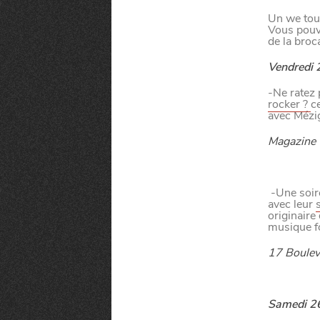
Un we tout
Vous pouve
de la broc
Vendredi 
-Ne ratez p
rocker ?
c
avec Mézi
Magazine C
-Une soir
avec leur
originaire 
musique f
17 Boulev
MANGER
Samedi 2