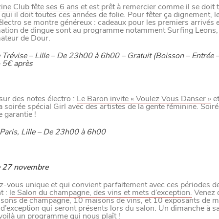
ine Club fête ses 6 ans
et est prêt à remercier comme il se doit 
 qui il doit toutes ces années de folie. Pour fêter ça dignement, 
M
A
N
G
E
R
C
O
M
M
E
U
N
H
T
I
M
 l’électro se montre généreux : cadeaux pour les premiers arrivés e
tion de dingue sont au programme notamment Surfing Leons, 
teur de Dour.
Trévise – Lille – De 23h00 à 6h00 – Gratuit (Boisson – Entrée –
– 5€ après
UIT
sur des notes électro :
Le Baron invite « Voulez Vous Danser »
et
a soirée spécial Girl avec des artistes de la gente féminine. Soiré
ILLE
 garantie !
Paris, Lille – De 23h00 à 6h00
 FAMILLLES
 27 novembre
-vous unique et qui convient parfaitement avec ces périodes de
t :
le Salon du champagne, des vins et mets d’exception.
Venez d
isons de champagne, 10 maisons de vins, et 10 exposants de m
t d’exception qui seront présents lors du salon. Un dimanche à s
voilà un programme qui nous plaît !