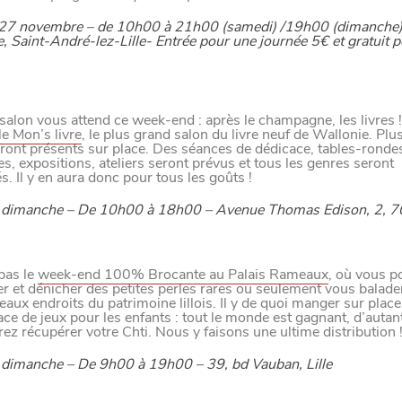
LE NORD
 27 novembre – de 10h00 à 21h00 (samedi) /19h00 (dimanche
e, Saint-André-lez-Lille- Entrée pour une journée 5€ et gratuit p
L
E
S
D
E
R
N
I
È
R
E
S
A
C
T
S
D
U
O
R
salon vous attend ce week-end : après le champagne, les livres 
le Mon’s livre
, le plus grand salon du livre neuf de Wallonie. Pl
ront présents sur place. Des séances de dédicace, tables-ronde
s, expositions, ateliers seront prévus et tous les genres seront
s. Il y en aura donc pour tous les goûts !
 dimanche – De 10h00 à 18h00 – Avenue Thomas Edison, 2, 
Paramètres de confidentiali
pas le
week-end 100% Brocante au Palais Rameaux
, où vous p
er et dénicher des petites perles rares ou seulement vous balade
eaux endroits du patrimoine lillois. Il y de quoi manger sur place
Afin de faciliter votre navigation et de vous apporter le mei
ce de jeux pour les enfants : tout le monde est gagnant, d’autan
des cookies pour améliorer le site aux besoins des visiteur
ez récupérer votre Chti. Nous y faisons une ultime distribution 
 dimanche – De 9h00 à 19h00 – 39, bd Vauban, Lille
Nos politique de confidentialité
SE