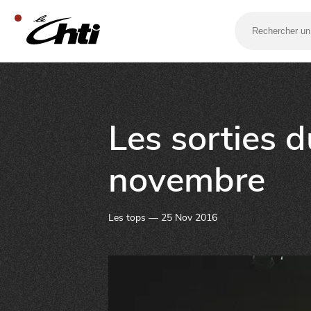
Rechercher
un
bar,
un
restaurant…
SE DIVERTIR
Les sorties 
novembre
Les tops — 25 Nov 2016
SORTIR