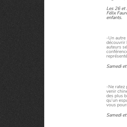
VIVRE DANS 
Les 26 et
Félix Faur
enfants.
U
N
D
-Un autre 
découvrir
auteurs se
conférence
représenté
Samedi et
Paramètres de confidentialité
Google reCAPTCHA
-Ne ratez 
venir chin
des plus b
Google Analytics
qu’un espa
vous pourr
Google Maps
Samedi et
MANGER
SORTIR
YouTube