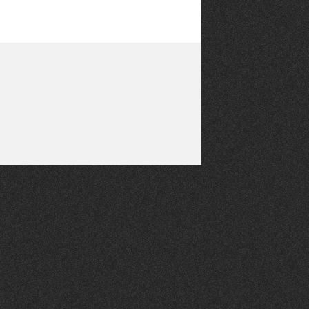
CANAILLE
dans
NORD
le