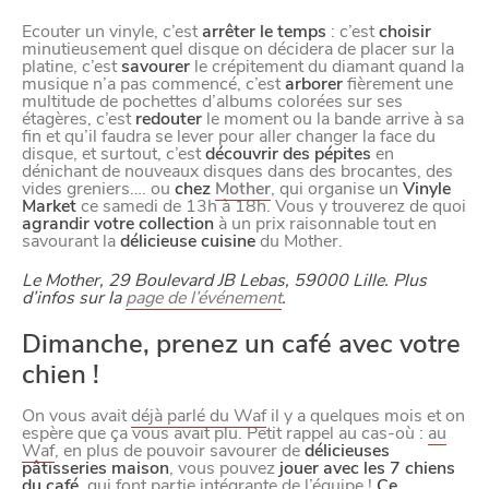
Ecouter un vinyle, c’est
arrêter le temps
: c’est
choisir
minutieusement quel disque on décidera de placer sur la
platine, c’est
savourer
le crépitement du diamant quand la
musique n’a pas commencé, c’est
arborer
fièrement une
multitude de pochettes d’albums colorées sur ses
étagères, c’est
redouter
le moment ou la bande arrive à sa
fin et qu’il faudra se lever pour aller changer la face du
disque, et surtout, c’est
découvrir des pépites
en
dénichant de nouveaux disques dans des brocantes, des
vides greniers…. ou
chez
Mother
, qui organise un
Vinyle
Market
ce samedi de 13h à 18h. Vous y trouverez de quoi
VIVRE
agrandir votre collection
à un prix raisonnable tout en
savourant la
délicieuse cuisine
du Mother.
dans
NORD
le
Le Mother, 29 Boulevard JB Lebas, 59000 Lille. Plus
d’infos sur la
page de l’événement
.
Dimanche, prenez un café avec votre
chien !
On vous avait
déjà parlé du Waf
il y a quelques mois et on
espère que ça vous avait plu. Petit rappel au cas-où :
au
Waf
, en plus de pouvoir savourer de
délicieuses
pâtisseries maison
, vous pouvez
jouer avec les 7 chiens
du café
, qui font partie intégrante de l’équipe !
Ce