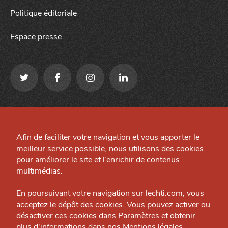
Politique éditoriale
Espace presse
Qui sommes-nous ?
Mentions légales
Grande Cause
Afin de faciliter votre navigation et vous apporter le
Préférences cookies
meilleur service possible, nous utilisons des cookies
Nous contacter
Site créé par
pour améliorer le site et l’enrichir de contenus
J'accepte
Je refuse
Politique éditoriale
multimédias.
Espace presse
En poursuivant votre navigation sur lechti.com, vous
acceptez le dépôt des cookies. Vous pouvez activer ou
désactiver ces cookies dans
Paramètres
et obtenir
plus d'informations dans nos
Mentions légales
.