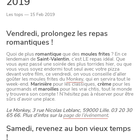
2019
Paramètres de
Les tops — 15 Feb 2019
confidentialité
Vendredi, prolongez les repas
romantiques !
Afin de faciliter votre navigation et de vous
apporter le meilleur service possible, nous utilisons
Quoi de plus
romantique
que des
moules frites
? En ce
lendemain de
Saint-Valentin
, c’est LE repas idéal. Que
des cookies pour améliorer le site aux besoins des
vous ayez passé une soirée des plus torrides hier, ou que
visiteurs, notamment selon la fréquentation.
vous vous soyez endormi tout seul avec votre pizza
devant votre film, ce vendredi, on vous conseille d’aller
goûter les moules frites du
Monkey
, qui en servira tout le
Nos politique de confidentialité
week-end.
Marinière
pour les classiques,
crème
pour les
gourmands et
maroilles
pour les vrai chtis, tout le monde
y trouvera son compte ! N’hésitez pas à réserver pour être
sûrs d’avoir une place.
Le Monkey, 3 rue Nicolas Leblanc, 59000 Lille. 03 20 30
65 66. Plus d’infos sur la
page de l’événement
.
Samedi, revenez au bon vieux temps
!