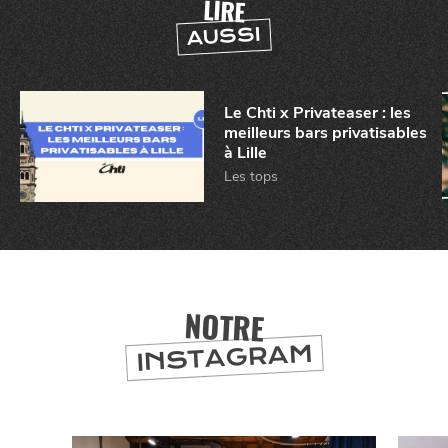
LIRE
AUSSI
CHTITE
CANAILLE
Le Chti x Privateaser : les
meilleurs bars privatisables
à Lille
Les tops
BONS PLANS ET ADRESSES
NOTRE
À
ET SA RÉGION
LILLE
INSTAGRAM
DEPUIS
1973