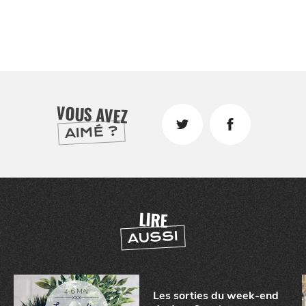
VOUS AVEZ
AIMÉ ?
LIRE
AUSSI
CHTITE
Les sorties du week-end
CANAILLE