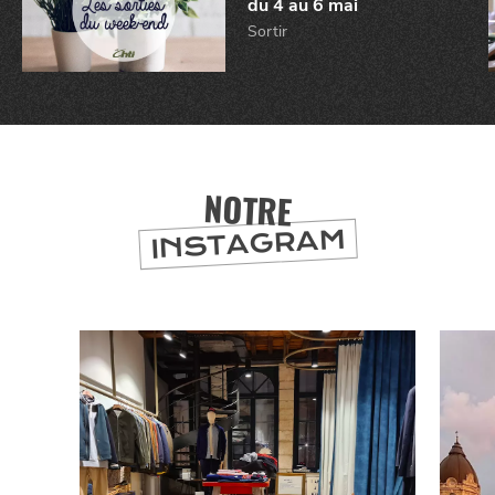
du 4 au 6 mai
Sortir
NOTRE
BONS PLANS ET ADRESSES
INSTAGRAM
À
ET SA RÉGION
LILLE
DEPUIS
1973