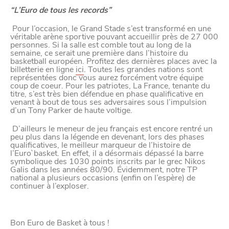
“L’Euro de tous les records”
Pour l’occasion, le Grand Stade s’est transformé en une
véritable arène sportive pouvant accueillir près de 27 000
personnes. Si la salle est comble tout au long de la
semaine, ce serait une première dans l’histoire du
basketball européen. Profitez des dernières places avec la
billetterie en ligne
ici
. Toutes les grandes nations sont
représentées donc vous aurez forcément votre équipe
VIVRE
coup de coeur. Pour les patriotes, La France, tenante du
titre, s’est très bien défendue en phase qualificative en
dans
venant à bout de tous ses adversaires sous l’impulsion
NORD
le
d’un Tony Parker de haute voltige.
D’ailleurs le meneur de jeu français est encore rentré un
peu plus dans la légende en devenant, lors des phases
qualificatives, le meilleur marqueur de l’histoire de
l’Euro`basket. En effet, il a désormais dépassé la barre
symbolique des 1030 points inscrits par le grec Nikos
Galis dans les années 80/90. Évidemment, notre TP
national a plusieurs occasions (enfin on l’espère) de
continuer à l’exploser.
Bon Euro de Basket à tous !