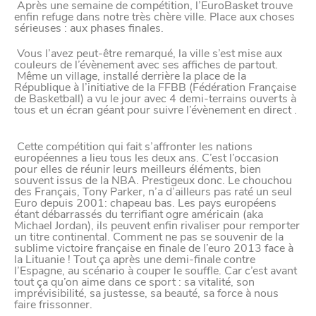
Après une semaine de compétition, l’EuroBasket trouve
Paramètres de
enfin refuge dans notre très chère ville. Place aux choses
sérieuses : aux phases finales.
confidentialité
Vous l’avez peut-être remarqué, la ville s’est mise aux
couleurs de l’évènement avec ses affiches de partout.
Même un village, installé derrière la place de la
République à l’initiative de la FFBB (Fédération Française
Afin de faciliter votre navigation et de vous
de Basketball) a vu le jour avec 4 demi-terrains ouverts à
tous et un écran géant pour suivre l’évènement en direct .
apporter le meilleur service possible, nous utilisons
des cookies pour améliorer le site aux besoins des
Cette compétition qui fait s’affronter les nations
visiteurs, notamment selon la fréquentation.
européennes a lieu tous les deux ans. C’est l’occasion
pour elles de réunir leurs meilleurs éléments, bien
Nos politique de confidentialité
souvent issus de la NBA. Prestigeux donc. Le chouchou
des Français, Tony Parker, n’a d’ailleurs pas raté un seul
Euro depuis 2001: chapeau bas. Les pays européens
étant débarrassés du terrifiant ogre américain (aka
Michael Jordan), ils peuvent enfin rivaliser pour remporter
un titre continental. Comment ne pas se souvenir de la
sublime victoire française en finale de l’euro 2013 face à
la Lituanie ! Tout ça après une demi-finale contre
l’Espagne, au scénario à couper le souffle. Car c’est avant
tout ça qu’on aime dans ce sport : sa vitalité, son
imprévisibilité, sa justesse, sa beauté, sa force à nous
faire frissonner.