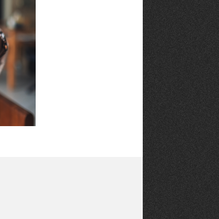
CANAILLE
dans
NORD
le