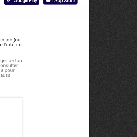
un job (ou
e l’intérim
uger de ton
consulter
 a pour
 aussi