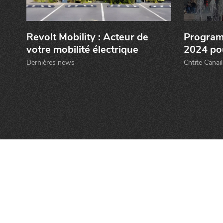
Qui sommes-nous ?
Grande Cause
Nous contact
Politique éditoriale
Espace presse
Revolt Mobility : Acteur de
Program
votre mobilité électrique
2024 pou
Mentions légales
Dernières news
Chtite Canail