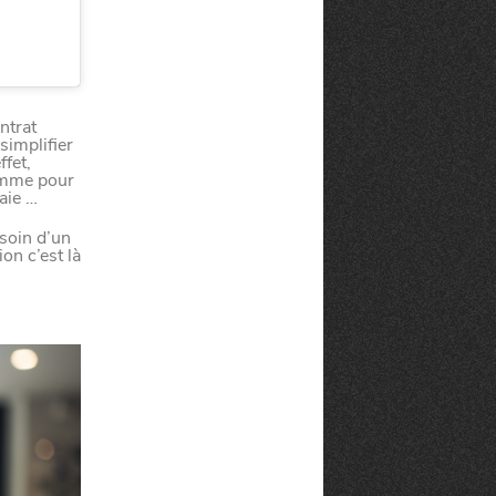
ntrat
 simplifier
fet,
comme pour
aie …
esoin d’un
on c’est là
té
À LA
lleur service possible, nous utilisons
UNE
s, notamment selon la fréquentation.
VIVRE
CHTITE