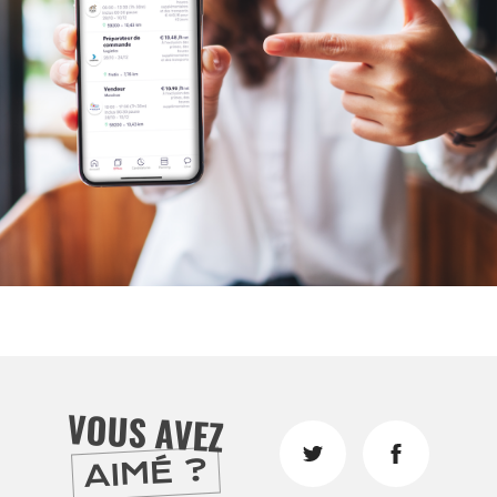
DIVERTIR
LILLE
BONS PLANS ET ADRESSES À
ET SA RÉGION DEPUIS
1973
J'accepte
Je refuse
VOUS AVEZ
AIMÉ ?