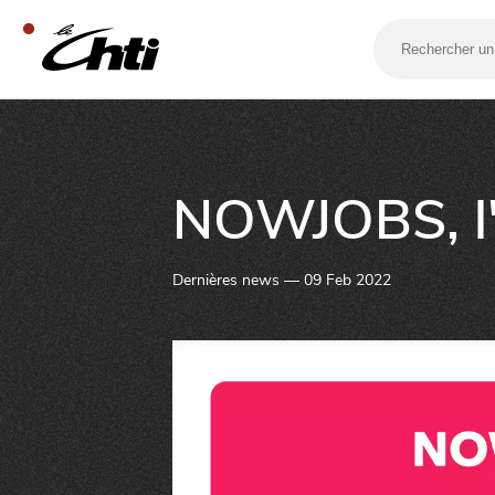
Rechercher
un
bar,
un
restaurant…
SE DIVERTIR
NOWJOBS, l'ap
Dernières news — 09 Feb 2022
SORTIR