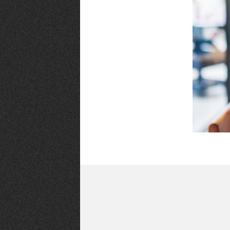
la
CHTIMI
comme
NUIT
un