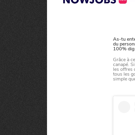
As-tu ent
du personn
100% digi
Grâce à ce
canapé. Si
les offres
tous les go
simple que
MANGER