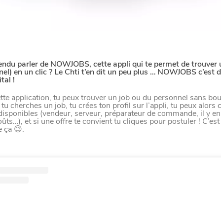
endu parler de NOWJOBS, cette appli qui te permet de trouver 
el) en un clic ? Le Chti t’en dit un peu plus … NOWJOBS c’est d
tal !
tte application, tu peux trouver un job ou du personnel sans bo
 tu cherches un job, tu crées ton profil sur l’appli, tu peux alors 
 disponibles (vendeur, serveur, préparateur de commande, il y en
ûts…), et si une offre te convient tu cliques pour postuler ! C’est
 ça 😉.