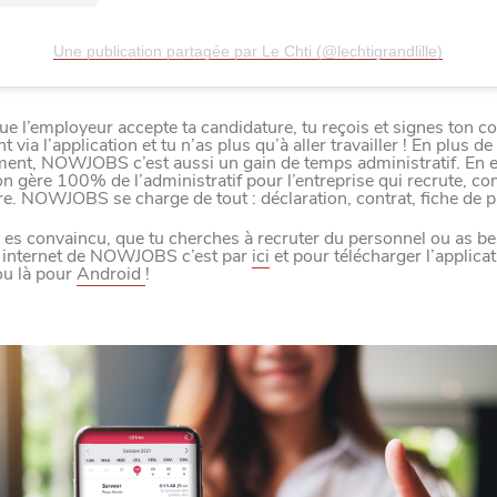
LE NORD
Une publication partagée par Le Chti (@lechtigrandlille)
L
E
S
D
E
R
N
I
È
R
E
S
A
C
T
S
D
U
O
R
ue l’employeur accepte ta candidature, tu reçois et signes ton co
 via l’application et tu n’as plus qu’à aller travailler ! En plus de
ment, NOWJOBS c’est aussi un gain de temps administratif. En ef
ion gère 100% de l’administratif pour l’entreprise qui recrute, 
ire. NOWJOBS se charge de tout : déclaration, contrat, fiche de p
u es convaincu, que tu cherches à recruter du personnel ou as b
te internet de NOWJOBS c’est par
ici
et pour télécharger l’applicati
u là pour
Android
!
Paramètres de confidentiali
Afin de faciliter votre navigation et de vous apporter le mei
des cookies pour améliorer le site aux besoins des visiteur
Nos politique de confidentialité
SE