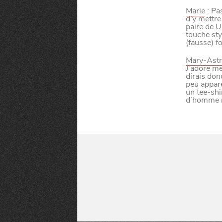
la
CHTIMI
comme
NUIT
Marie
: Pa
un
d’y mettre
paire de U
touche sty
(fausse) fo
Mary-Astr
J’adore me
dirais don
peu appare
un tee-shi
d’homme ma