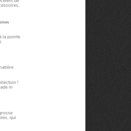
ecèlent de
cessoires,
oises
 la pointe
s
matière
llection !
ade in
 grosse
les, qui