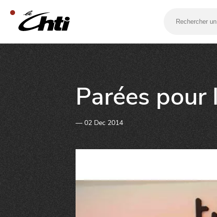
Rechercher
un
bar,
un
restaurant…
SE DIVERTIR
Parées pour l
— 02 Dec 2014
SORTIR