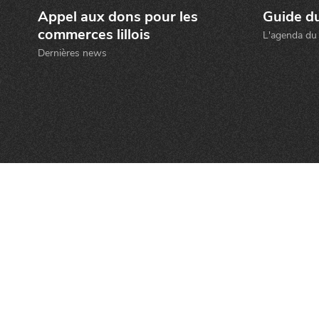
Qui sommes-nous ?
Grande Cause
Nous contact
Appel aux dons pour les
Guide du
commerces lillois
Politique éditoriale
Espace presse
L'agenda du 
Dernières news
Mentions légales