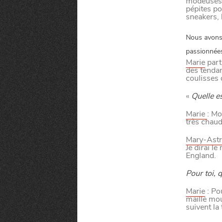
modeuses l
pépites po
sneakers, 
SORTIR
Nous avons 
passionnée
C
I
Marie
part
SE DIVERTIR
des tenda
SORTIR LA N
coulisses
«
Quelle es
CHTITE CANA
C
H
A
N
G
E
R
D
E
’
O
R
D
I
N
A
I
R
Marie
: Mo
très chaud
Mary-Astr
L
E
Je dirai l
VIVRE
England.
LE GUIDE DES
Pour toi, q
Marie
: Pou
maille mou
BLOG
suivent la