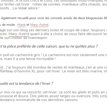
illoises. A la fois chics et cosy, ces boutiques multi-marques r
ur briller cet hiver : robes de soirées, manteaux ultra chauds, ac
boots… La rédak adore !
M
A
N
G
E
R
C
O
M
M
E
U
N
H
T
I
M
également recueilli pour vous les conseils avisés de deux blogueuses lill
s de mode :
Marie
et
Mary-Astrid
.
age sur son blog ses derniers looks et coups de cœur, toujours à
nces.
Mary-Astrid
quant à elle a choisi de vous faire découvrir le
UIT
 de son métier de mannequin.
t ta pièce préférée de cette saison, que tu ne quittes plus ?
ILLE
n pull en cachemire gris ! Le cachemire est non seulement une 
e, mais il a une tenue incroyable !
id
: J’ai toujours été mordue de vestes et manteaux, j’en ai une co
e manteau d’homme XL pour cet hiver. Le mien est bleu marine, m
 FAMILLLES
uelle est la tendance de l’hiver ?
r moi ce qui va ressortir cet hiver, ce sont les gilets et pulls en
sseuse et douce. Des pièces assez larges ou oversize, très simp
 tendance minimaliste de ces dernières saisons.