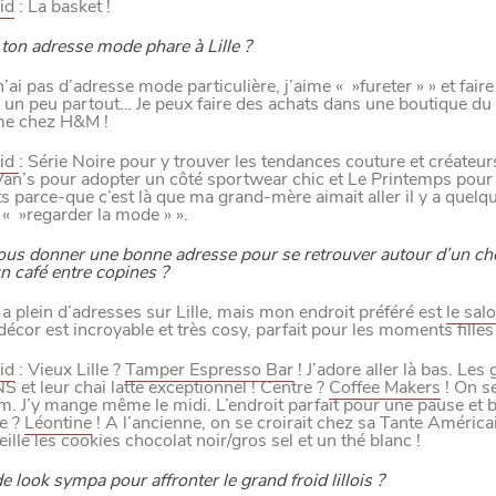
LE NORD
id
: La basket !
 ton adresse mode phare à Lille ?
L
E
S
D
E
R
N
I
È
R
E
S
A
C
T
S
D
U
O
R
 n’ai pas d’adresse mode particulière, j’aime « »fureter » » et fair
s un peu partout… Je peux faire des achats dans une boutique du
me chez H&M !
rid
: Série Noire pour y trouver les tendances couture et créateurs
an’s pour adopter un côté sportwear chic et Le Printemps pour
s parce-que c’est là que ma grand-mère aimait aller il y a quel
 « »regarder la mode » ».
ous donner une bonne adresse pour se retrouver autour d’un ch
n café entre copines ?
Paramètres de confidentiali
y a plein d’adresses sur Lille, mais mon endroit préféré est
le sal
 décor est incroyable et très cosy, parfait pour les moments filles 
id
: Vieux Lille ?
Tamper Espresso Bar
! J’adore aller là bas. Les
Afin de faciliter votre navigation et de vous apporter le mei
S et leur chai latte exceptionnel ! Centre ?
Coffee Makers
! On se
des cookies pour améliorer le site aux besoins des visiteur
 J’y mange même le midi. L’endroit parfait pour une pause et 
e ?
Léontine
! A l’ancienne, on se croirait chez sa Tante Américai
ille les cookies chocolat noir/gros sel et un thé blanc !
Nos politique de confidentialité
SE
e look sympa pour affronter le grand froid lillois ?