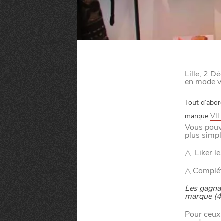
Lille, 2 D
en mode vi
Tout d’abor
marque
VI
Vous pouv
plus simpl
△ Liker l
△ Complét
Les gagnan
MANGER
marque (49
Pour ceux