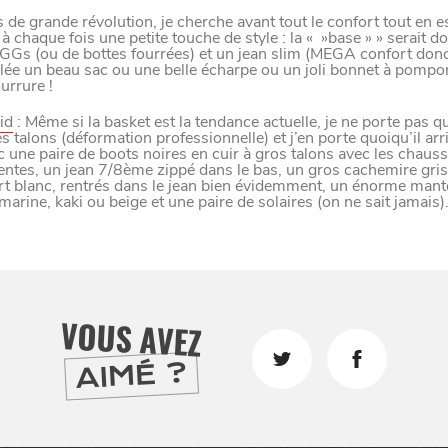
DIVERTIR
s de grande révolution, je cherche avant tout le confort tout en 
LILLE
BONS PLANS ET ADRESSES À
 à chaque fois une petite touche de style : la « »base » » serait d
GGs (ou de bottes fourrées) et un jean slim (MEGA confort donc
lée un beau sac ou une belle écharpe ou un joli bonnet à pompo
ET SA RÉGION DEPUIS
1973
urrure !
id
: Même si la basket est la tendance actuelle, je ne porte pas q
s talons (déformation professionnelle) et j’en porte quoiqu’il arri
c une paire de boots noires en cuir à gros talons avec les chaus
ntes, un jean 7/8ème zippé dans le bas, un gros cachemire gris 
J'accepte
Je refuse
rt blanc, rentrés dans le jean bien évidemment, un énorme man
rine, kaki ou beige et une paire de solaires (on ne sait jamais).
VOUS AVEZ
AIMÉ ?