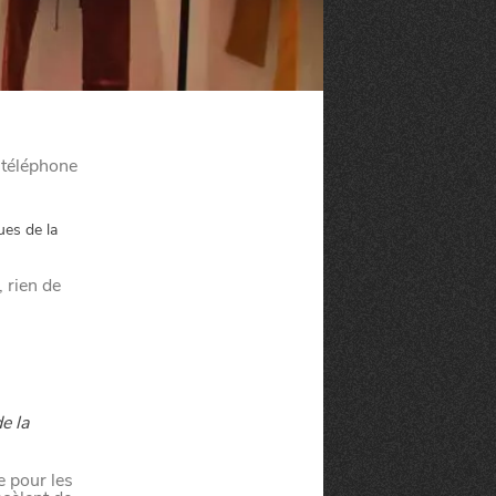
n téléphone
ues de la
, rien de
e la
e pour les