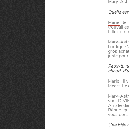
VIVRE DANS 
Mary-Astr
Quelle est
Marie
: Je
trouvaille
Lille com
U
N
D
Mary-Ast
boutique V
gros achat
juste pour
Peux-tu n
chaud, d’u
Paramètres de confidentialité
Marie
: Il 
Meert
. Le
Google reCAPTCHA
Mary-Astr
Google Analytics
sont DIVIN
Amsterdam.
Républiqu
Google Maps
vous conse
MANGER
SORTIR
YouTube
Une idée d