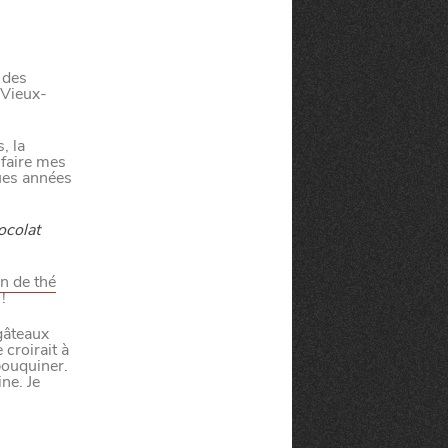
e des
 Vieux-
, la
 faire mes
ques années
ocolat
té
on de thé
!
À LA
 gâteaux
lleur service possible, nous utilisons
 croirait à
UNE
s, notamment selon la fréquentation.
bouquiner.
ne. Je
VIVRE
CHTITE