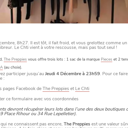
écembre, 8h27. Il est tôt, il fait froid, et vous grelottez comme u
breur. Le Chti vient à votre rescousse, mais pas tout seul !
d,
The Preppies
vous offre trois lots : 1 sac de la marque
Pieces
et 2 ten
LA
(au choix).
ez participer jusqu’au
Jeudi 4 Décembre à 23h59
. Pour ce faire
e :
es pages Facebook de
The Preppies
et
Le Chti
er ce formulaire avec vos coordonnées
ts devront récupérer leurs lots dans l’une des deux boutiques d
 Place Rihour ou 34 Rue Lepelletier).
 qui ne connaissent pas encore,
The Preppies
est une valeur sûr