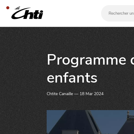
Rechercher
un
bar,
un
restaurant…
SE DIVERTIR
Programme d
enfants
Chtite Canaille — 18 Mar 2024
SORTIR