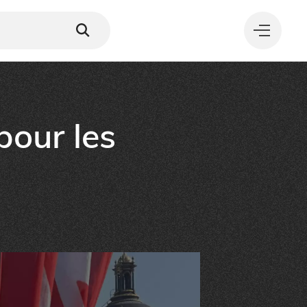
our les
MANGER