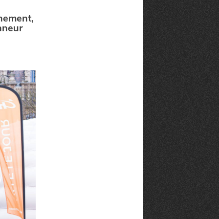
ènement,
nneur