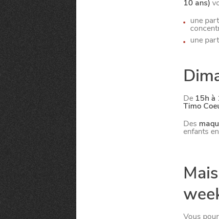
VIVRE DANS 
10 ans)
vo
une part
concentr
une part
U
N
D
Dima
De
15h à
Timo Coe
Des
maqui
Paramètres de confidentialité
enfants en
Google reCAPTCHA
Mais 
Google Analytics
week
Google Maps
MANGER
SORTIR
YouTube
Vous pourr