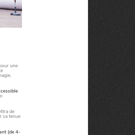
 pour une
te
magie,
ccessible
go
ttra de
z sa tenue
ant (de 4-