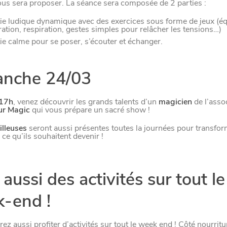
LE NORD
us sera proposer. La séance sera composée de 2 parties :
ie ludique dynamique avec des exercices sous forme de jeux (équ
L
E
S
D
E
R
N
I
È
R
E
S
A
C
T
S
D
U
O
R
ation, respiration, gestes simples pour relâcher les tensions…)
ie calme pour se poser, s’écouter et échanger.
nche 24/03
 17h
, venez découvrir les grands talents d’un
magicien
de l’asso
ur Magic
qui vous prépare un sacré show !
lleuses
seront aussi présentes toutes la journées pour transfor
Paramètres de confidentiali
 ce qu’ils souhaitent devenir !
Afin de faciliter votre navigation et de vous apporter le mei
aussi des activités sur tout le
des cookies pour améliorer le site aux besoins des visiteur
-end !
Nos politique de confidentialité
SE
ez aussi profiter d’activités sur tout le week end ! Côté nourritu