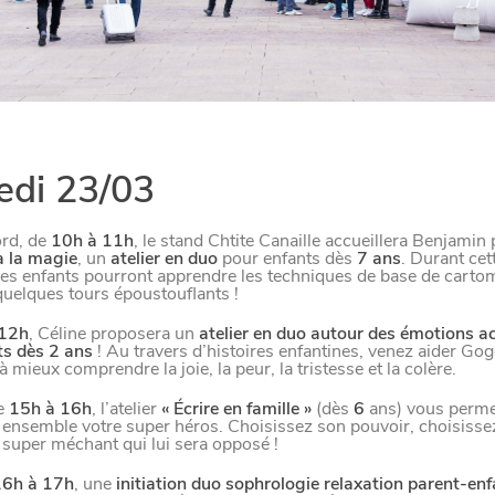
M
A
N
G
E
R
C
O
M
M
E
U
N
H
T
I
M
UIT
di 23/03
ord, de
10h à 11h
, le stand Chtite Canaille accueillera Benjamin
ILLE
 à la magie
, un
atelier en duo
pour enfants dès
7 ans
. Durant cet
, les enfants pourront apprendre les techniques de base de carto
quelques tours époustouflants !
 12h
, Céline proposera un
atelier en duo autour des émotions a
ts dès 2 ans
! Au travers d’histoires enfantines, venez aider Go
 FAMILLLES
à mieux comprendre la joie, la peur, la tristesse et la colère.
de
15h à 16h
, l’atelier
« Écrire en famille »
(dès
6
ans) vous perme
 ensemble votre super héros. Choisissez son pouvoir, choisisse
e super méchant qui lui sera opposé !
6h à 17h
, une
i
nitiation duo sophrologie relaxation parent-enf