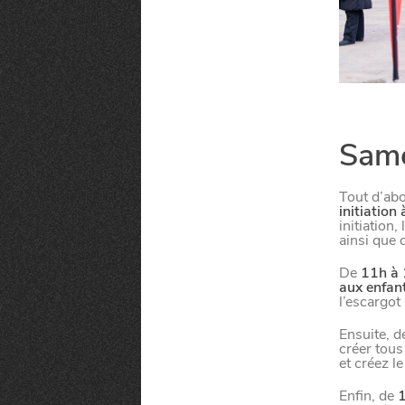
SORTIR
C
I
SE DIVERTIR
SORTIR LA N
Same
Tout d’ab
CHTITE CANA
C
H
A
N
G
E
R
D
E
’
O
R
D
I
N
A
I
R
initiation
initiation
ainsi que 
L
E
De
11h à
VIVRE
aux enfan
LE GUIDE DES
l’escargot 
Ensuite, 
créer tous
et créez l
BLOG
Enfin, de
1