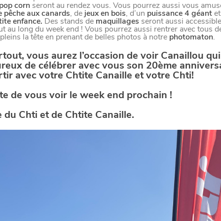
DIVERTIR
 pop corn
seront au rendez vous. Vous pourrez aussi vous amus
e pêche aux canards
, de
jeux en bois
, d’un
puissance 4 géant
et
LILLE
BONS PLANS ET ADRESSES À
ite enfance.
Des stands de
maquillages
seront aussi accessibl
ut au long du week end ! Vous pourrez aussi rentrer avec tous d
pleins la tête en prenant de belles photos à notre
photomaton
.
ET SA RÉGION DEPUIS
1973
tout, vous aurez l’occasion de voir Canaillou qui
ureux de célébrer avec vous son 20ème anniversa
tir avec votre Chtite Canaille et votre Chti!
J'accepte
Je refuse
te de vous voir le week end prochain !
 du Chti et de Chtite Canaille.