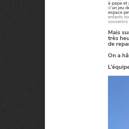
la
CHTIMI
à papa et
comme
NUIT
d’
un jeu d
un
espace pet
enfants to
souvenirs 
Mais sur
très he
de repar
On a hâ
L’équipe