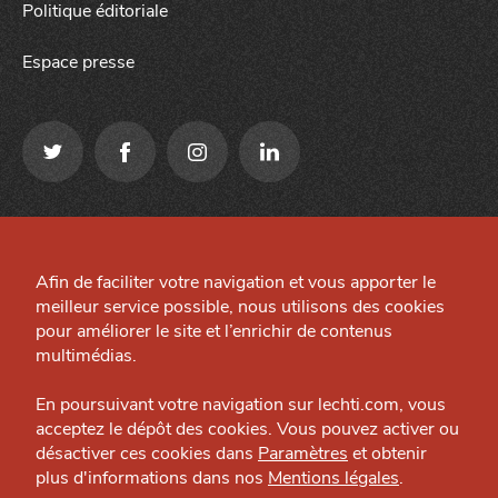
Politique éditoriale
Espace presse
Qui sommes-nous ?
Mentions légales
Grande Cause
Afin de faciliter votre navigation et vous apporter le
Préférences cookies
J'accepte
Je refuse
meilleur service possible, nous utilisons des cookies
Nous contacter
Site créé par
pour améliorer le site et l’enrichir de contenus
Politique éditoriale
multimédias.
Espace presse
En poursuivant votre navigation sur lechti.com, vous
acceptez le dépôt des cookies. Vous pouvez activer ou
désactiver ces cookies dans
Paramètres
et obtenir
plus d'informations dans nos
Mentions légales
.
HTITE
C
A
N