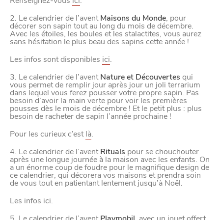
Renseignez-vous
ici
.
2. Le calendrier de l’avent
Maisons du Monde
, pour
décorer son sapin tout au long du mois de décembre.
Avec les étoiles, les boules et les stalactites, vous aurez
sans hésitation le plus beau des sapins cette année !
Les infos sont disponibles
ici
.
3. Le calendrier de l’avent
Nature et Découvertes
qui
vous permet de remplir jour après jour un joli terrarium
dans lequel vous ferez pousser votre propre sapin. Pas
besoin d’avoir la main verte pour voir les premières
pousses dès le mois de décembre ! Et le petit plus : plus
besoin de racheter de sapin l’année prochaine !
Pour les curieux c’est
là
.
4. Le calendrier de l’avent
Rituals
pour se chouchouter
après une longue journée à la maison avec les enfants. On
a un énorme coup de foudre pour le magnifique design de
ce calendrier, qui décorera vos maisons et prendra soin
de vous tout en patientant lentement jusqu’à Noël.
Les infos
ici
.
5. Le calendrier de l’avent
Playmobil
, avec un jouet offert