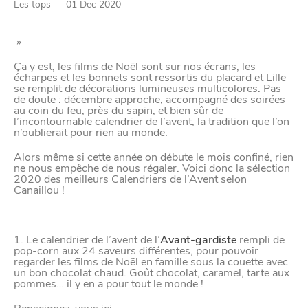
YouTube
Les tops — 01 Dec 2020
»
Paramètres de
Ça y est, les films de Noël sont sur nos écrans, les
confidentialité
écharpes et les bonnets sont ressortis du placard et Lille
se remplit de décorations lumineuses multicolores. Pas
de doute : décembre approche, accompagné des soirées
au coin du feu, près du sapin, et bien sûr de
l’incontournable calendrier de l’avent, la tradition que l’on
Afin de faciliter votre navigation et de vous
n’oublierait pour rien au monde.
apporter le meilleur service possible, nous utilisons
Alors même si cette année on débute le mois confiné, rien
des cookies pour améliorer le site aux besoins des
ne nous empêche de nous régaler. Voici donc la sélection
2020 des meilleurs Calendriers de l’Avent selon
visiteurs, notamment selon la fréquentation.
Canaillou !
Nos politique de confidentialité
1. Le calendrier de l’avent de l’
Avant-gardiste
rempli de
pop-corn aux 24 saveurs différentes, pour pouvoir
regarder les films de Noël en famille sous la couette avec
un bon chocolat chaud. Goût chocolat, caramel, tarte aux
pommes… il y en a pour tout le monde !