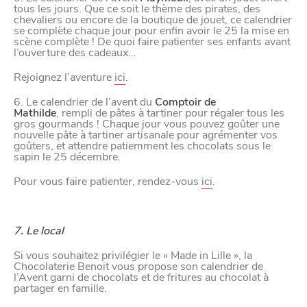
VIVRE
tous les jours. Que ce soit le thème des pirates, des
chevaliers ou encore de la boutique de jouet, ce calendrier
dans
NORD
se complète chaque jour pour enfin avoir le 25 la mise en
le
scène complète ! De quoi faire patienter ses enfants avant
l’ouverture des cadeaux…
Rejoignez l’aventure
ici
.
6. Le calendrier de l’avent du
Comptoir de
Mathilde
, rempli de pâtes à tartiner pour régaler tous les
gros gourmands ! Chaque jour vous pouvez goûter une
nouvelle pâte à tartiner artisanale pour agrémenter vos
goûters, et attendre patiemment les chocolats sous le
sapin le 25 décembre.
Pour vous faire patienter, rendez-vous
ici
.
7. Le local
Si vous souhaitez privilégier le « Made in Lille », la
Chocolaterie Benoit vous propose son calendrier de
l’Avent garni de chocolats et de fritures au chocolat à
partager en famille.