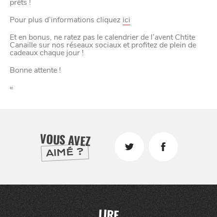
prêts !
CANAILLE
Pour plus d’informations cliquez
ici
Et en bonus, ne ratez pas le calendrier de l’avent Chtite
Canaille sur nos réseaux sociaux et profitez de plein de
cadeaux chaque jour !
Bonne attente !
«
BONS PLANS ET ADRESSES
VOUS AVEZ
AIMÉ ?
À
ET SA RÉGION
LILLE
DEPUIS
1973
LIRE