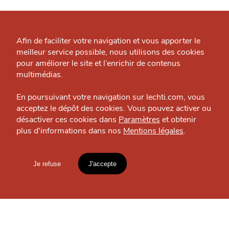
Qui sommes-nous ?
Grande Cause
Afin de faciliter votre navigation et vous apporter le
OÙ
TROUVER
meilleur service possible, nous utilisons des cookies
Nous contacter
pour améliorer le site et l’enrichir de contenus
LES
Politique éditoriale
multimédias.
J'accepte
Je refuse
GUIDES ?
Espace presse
En poursuivant votre navigation sur lechti.com, vous
acceptez le dépôt des cookies. Vous pouvez activer ou
désactiver ces cookies dans
Paramètres
et obtenir
plus d'informations dans nos
Mentions légales
.
HTITE
C
A
N
C
AILLE
S'INSCRIRE À LA
NEWSLETTER
Je refuse
J'accepte
Mentions légales
lien vers l'article
Votre
email
Accueil
Explorer
Blog
un
CHTIMI
comme