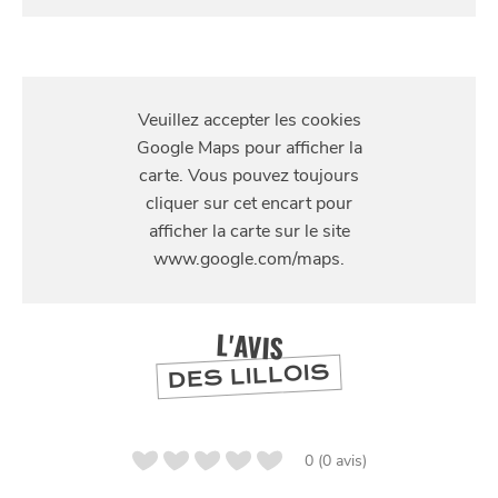
S'Y
RENDRE
SE
DIVERTIR
15 Avenue Gustave Delory, 59100 Roubaix, France
L'AVIS
DES LILLOIS
0 (0 avis)