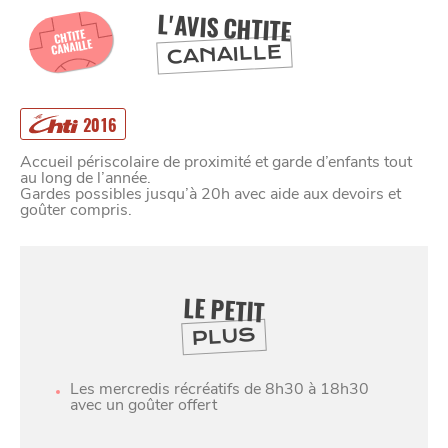
À
ET SA RÉGION
L'AVIS CHTITE
LILLE
CHTITE
CANAILLE
CANAILLE
DEPUIS
1973
2016
Accueil périscolaire de proximité et garde d’enfants tout
au long de l’année.
Gardes possibles jusqu’à 20h avec aide aux devoirs et
goûter compris.
LE PETIT
PLUS
Les mercredis récréatifs de 8h30 à 18h30
avec un goûter offert