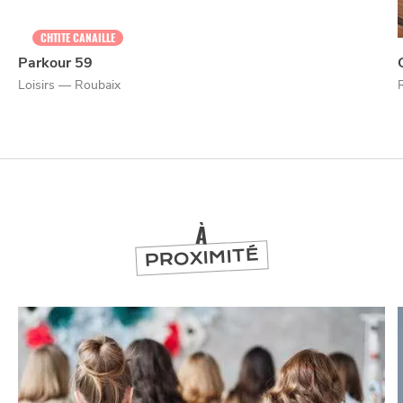
CHTITE CANAILLE
Parkour 59
NUIT
la
Loisirs — Roubaix
SORTIR
À
PROXIMITÉ