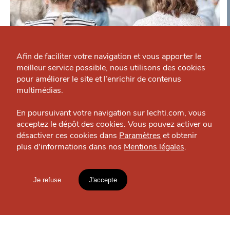
Qui sommes-nous ?
Grande Cause
Afin de faciliter votre navigation et vous apporter le
meilleur service possible, nous utilisons des cookies
Nous contacter
CHTITE CANAILLE
J'accepte
Je refuse
pour améliorer le site et l’enrichir de contenus
Atout Réussite
Politique éditoriale
multimédias.
Vie pratique — Métropole
Espace presse
En poursuivant votre navigation sur lechti.com, vous
acceptez le dépôt des cookies. Vous pouvez activer ou
désactiver ces cookies dans
Paramètres
et obtenir
plus d'informations dans nos
Mentions légales
.
HTITE
C
A
N
C
AILLE
OÙ
TROUVER
Je refuse
J'accepte
LES
Mentions légales
GUIDES ?
lien vers l'article