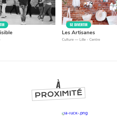
er
TIR
SE DIVERTIR
isible
Les Artisanes
e
Culture — Lille - Centre
À
PROXIMITÉ