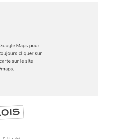
DIVERTIR
LILLE
BONS PLANS ET ADRESSES À
RE
ET SA RÉGION DEPUIS
1973
J'accepte
Je refuse
S
LOIS