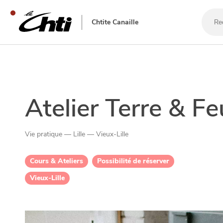
Reche
un
Chtite Canaille
bar,
un
resta
SE DIVERTIR
Atelier Terre & Fe
Vie pratique — Lille — Vieux-Lille
Cours & Ateliers
Possibilité de réserver
Vieux-Lille
SORTIR