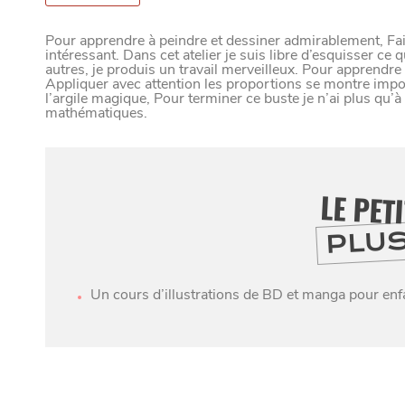
VIVRE DANS 
Pour apprendre à peindre et dessiner admirablement, Fair
intéressant. Dans cet atelier je suis libre d’esquisser ce
autres, je produis un travail merveilleux. Pour apprendr
Appliquer avec attention les proportions se montre impo
l’argile magique, Pour terminer ce buste je n’ai plus qu’
U
N
D
mathématiques.
LE PET
PLU
Paramètres de confidentialité
Google reCAPTCHA
Un cours d’illustrations de BD et manga pour enf
Google Analytics
Google Maps
MANGER
SORTIR
YouTube