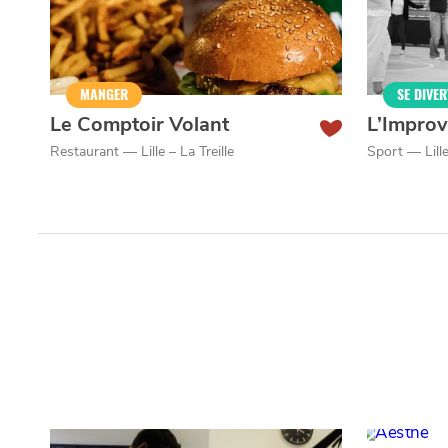
Qui sommes-nous ?
Grande Cause
Nous contact
Politique éditoriale
Espace presse
MANGER
SE DIVER
Mentions légales
Le Comptoir Volant
L’Improv
Restaurant — Lille – La Treille
Sport — Lill