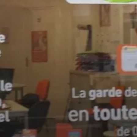
VIVRE
dans
NORD
le