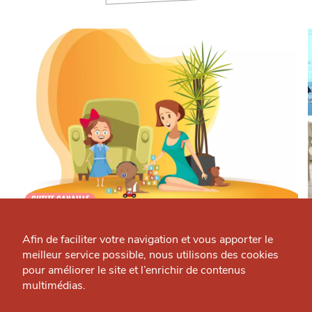
CHTITE CANAILLE
Qui sommes-nous ?
Babychou
Grande Cause
Vie pratique — Lille - Centre
L
Afin de faciliter votre navigation et vous apporter le
meilleur service possible, nous utilisons des cookies
Nous contacter
pour améliorer le site et l’enrichir de contenus
J'accepte
Je refuse
Politique éditoriale
multimédias.
Espace presse