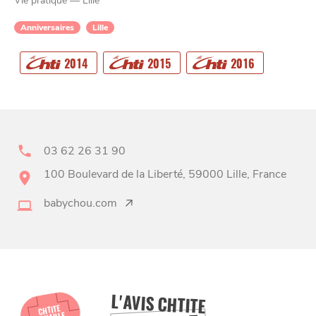
Vie pratique — Lille
Anniversaires
Lille
CHTITE
2014
2015
2016
CANAILLE
03 62 26 31 90
100 Boulevard de la Liberté, 59000 Lille, France
babychou.com
BONS PLANS ET ADRESSES
À
ET SA RÉGION
LILLE
DEPUIS
1973
L'AVIS CHTITE
CHTITE