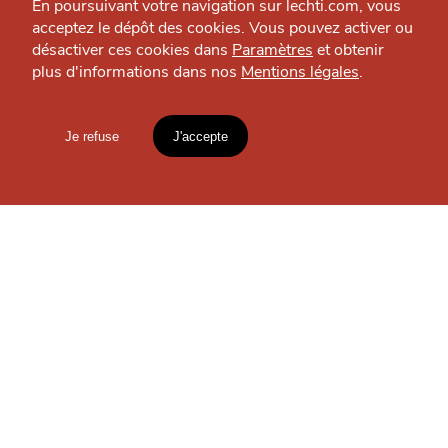
OÙ
TROUVER
En poursuivant votre navigation sur lechti.com, vous
acceptez le dépôt des cookies. Vous pouvez activer ou
désactiver ces cookies dans
Paramètres
et obtenir
LES
plus d'informations dans nos
Mentions légales
.
HTITE
C
A
N
GUIDES ?
C
AILLE
Je refuse
J'accepte
Mentions légales
lien vers l'article
S'INSCRIRE À LA
NEWSLETTER
Accueil
Explorer
Blog
un
CHTIMI
comme
MANGER
Votre
email
Conformément à notre politique de confidentialité, nous
nous engageons à respecter vos données personnelles.