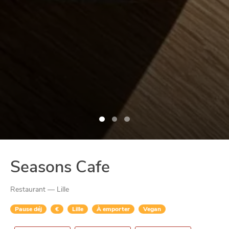
Seasons Cafe
Restaurant — Lille
Pause déj
€
Lille
À emporter
Vegan