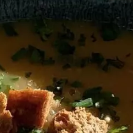
YouTube
Paramètres de
confidentialité
Afin de faciliter votre navigation et de vous
apporter le meilleur service possible, nous utilisons
des cookies pour améliorer le site aux besoins des
visiteurs, notamment selon la fréquentation.
Nos politique de confidentialité