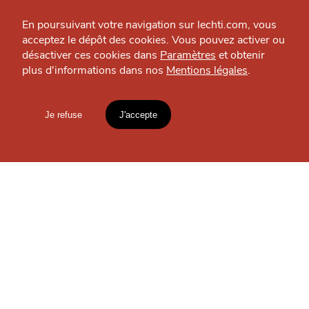
Espace presse
En poursuivant votre navigation sur lechti.com, vous
acceptez le dépôt des cookies. Vous pouvez activer ou
désactiver ces cookies dans
Paramètres
et obtenir
plus d'informations dans nos
Mentions légales
.
HTITE
C
A
N
C
AILLE
Je refuse
J'accepte
Mentions légales
lien vers l'article
CHTITE CANAILLE
Excelangues
Accueil
Explorer
Blog
Vie pratique — Lille
un
CHTIMI
comme
MANGER
OÙ
TROUVER