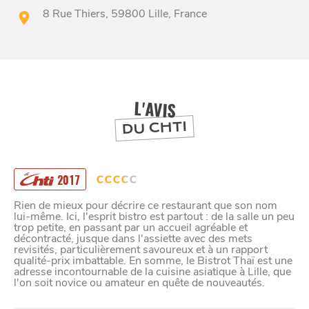
8 Rue Thiers, 59800 Lille, France
BONS PLANS ET ADRESSES
À
ET SA RÉGION
LILLE
DEPUIS
1973
L'AVIS
DU CHTI
2017
Rien de mieux pour décrire ce restaurant que son nom
lui-même. Ici, l'esprit bistro est partout : de la salle un peu
trop petite, en passant par un accueil agréable et
décontracté, jusque dans l'assiette avec des mets
revisités, particulièrement savoureux et à un rapport
qualité-prix imbattable. En somme, le Bistrot Thaï est une
adresse incontournable de la cuisine asiatique à Lille, que
l'on soit novice ou amateur en quête de nouveautés.