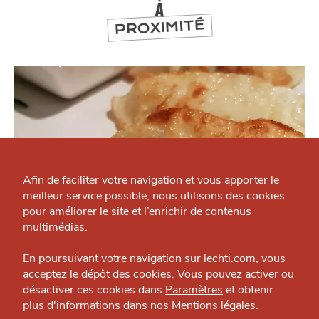
À
PROXIMITÉ
Qui sommes-nous ?
Grande Cause
Afin de faciliter votre navigation et vous apporter le
meilleur service possible, nous utilisons des cookies
Nous contacter
J'accepte
Je refuse
pour améliorer le site et l’enrichir de contenus
Politique éditoriale
multimédias.
MANGER
Espace presse
En poursuivant votre navigation sur lechti.com, vous
Sakura
acceptez le dépôt des cookies. Vous pouvez activer ou
Restaurant — Lille
désactiver ces cookies dans
Paramètres
et obtenir
plus d'informations dans nos
Mentions légales
.
HTITE
C
A
N