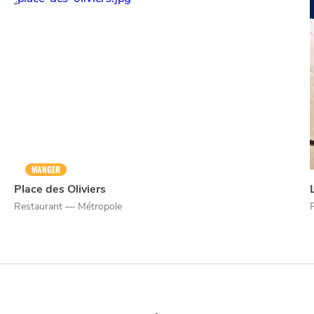
NUIT
la
SORTIR
MANGER
Place des Oliviers
Restaurant — Métropole