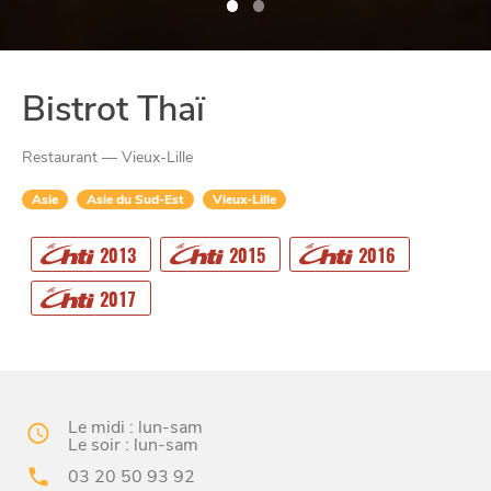
Bistrot Thaï
Restaurant — Vieux-Lille
Asie
Asie du Sud-Est
Vieux-Lille
2013
2015
2016
CHTITE
CANAILLE
2017
Le midi : lun-sam
Le soir : lun-sam
03 20 50 93 92