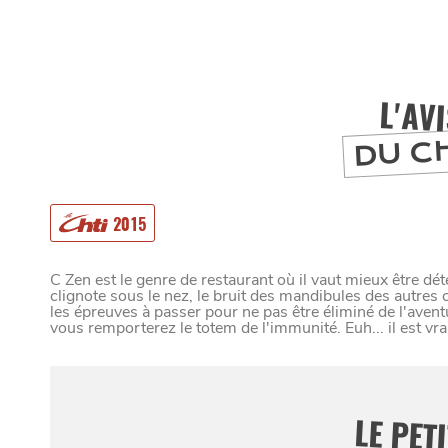
L'AV
DU C
2015
C Zen est le genre de restaurant où il vaut mieux être dé
clignote sous le nez, le bruit des mandibules des autres c
les épreuves à passer pour ne pas être éliminé de l'aventu
MANGER
vous remporterez le totem de l'immunité. Euh... il est vr
LE PET