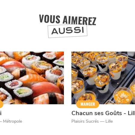
VOUS AIMEREZ
J'accepte
Je refuse
AUSSI
MANGER
i
Chacun ses Goûts - Li
— Métropole
Plaisirs Sucrés — Lille