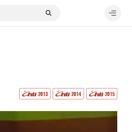
MANGER
2013
2014
2015