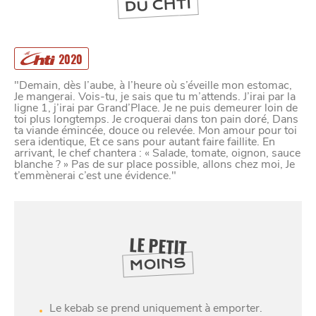
DU CHTI
2020
"Demain, dès l’aube, à l’heure où s’éveille mon estomac,
Je mangerai. Vois-tu, je sais que tu m’attends. J’irai par la
ligne 1, j’irai par Grand’Place. Je ne puis demeurer loin de
toi plus longtemps. Je croquerai dans ton pain doré, Dans
ta viande émincée, douce ou relevée. Mon amour pour toi
sera identique, Et ce sans pour autant faire faillite. En
arrivant, le chef chantera : « Salade, tomate, oignon, sauce
blanche ? » Pas de sur place possible, allons chez moi, Je
t’emmènerai c’est une évidence."
LE PETIT
SE
MOINS
DIVERTIR
Le kebab se prend uniquement à emporter.