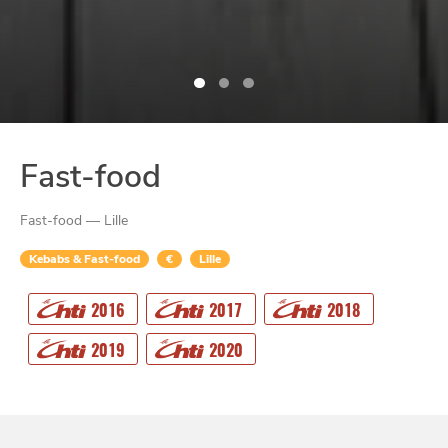
Fast-food
Fast-food — Lille
Kebabs & Fast-food
€
Lille
2016
2017
2018
CHTITE
CANAILLE
2019
2020