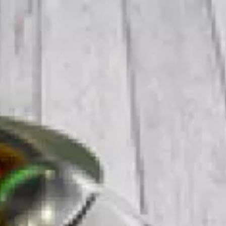
Recherch
un
bar,
SE DIVERTIR
un
Le Chti
restauran
MANGER
MANGER
SORTIR
SORTIR
VIVRE
SE DIVERTIR
CHTITE CANAILLE
Paramètres de confidentialité
VIVRE
Google reCAPTCHA
BLOG
Google Analytics
Google Maps
YouTube