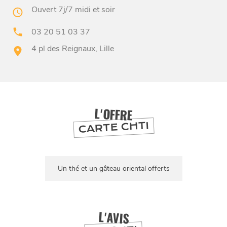
Ouvert 7j/7 midi et soir
03 20 51 03 37
4 pl des Reignaux, Lille
BONS PLANS ET ADRESSES
À
ET SA RÉGION
LILLE
L'OFFRE
DEPUIS
1973
CARTE CHTI
Un thé et un gâteau oriental offerts
L'AVIS