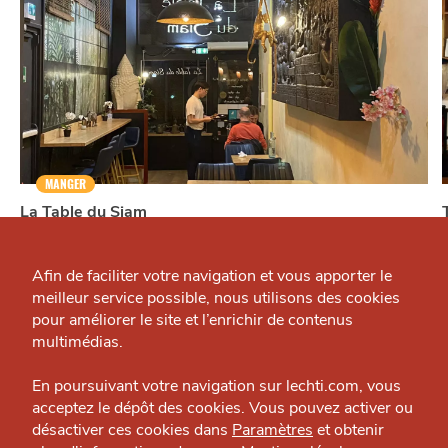
MANGER
La Table du Siam
Qui sommes-nous ?
Restaurant — Vieux-Lille
J'accepte
Je refuse
Grande Cause
Afin de faciliter votre navigation et vous apporter le
meilleur service possible, nous utilisons des cookies
Nous contacter
pour améliorer le site et l’enrichir de contenus
Politique éditoriale
multimédias.
Espace presse
En poursuivant votre navigation sur lechti.com, vous
À
acceptez le dépôt des cookies. Vous pouvez activer ou
PROXIMITÉ
désactiver ces cookies dans
Paramètres
et obtenir