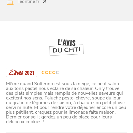
leontine.fr
BONS PLANS ET ADRESSES
À
ET SA RÉGION
LILLE
L'AVIS
DEPUIS
1973
DU CHTI
2021
Même quand Solférino est sous la neige, ce petit salon
aux tons pastel nous éclaire de sa chaleur. On y trouve
des plats simples mais remplis de nouvelles saveurs qui
excitent nos sens. Faluche pesto-chèvre, soupe du jour
ou gratin de légumes de saison, à chacun son petit plaisir
servi minute. Et pour rendre votre déjeuner encore un peu
plus pétillant, craquez pour la limonade faite maison.
Dernier conseil : gardez un peu de place pour leurs
délicieux cookies !