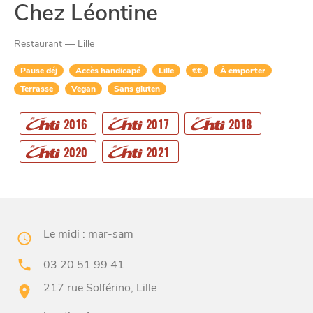
Chez Léontine
Restaurant — Lille
Pause déj
Accès handicapé
Lille
€€
À emporter
Terrasse
Vegan
Sans gluten
2016
2017
2018
CHTITE
2020
2021
CANAILLE
Le midi : mar-sam
03 20 51 99 41
217 rue Solférino, Lille