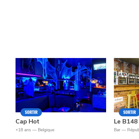
SORTIR
SORTIR
Cap Hot
Le B148
+18 ans — Belgique
Bar — Répub