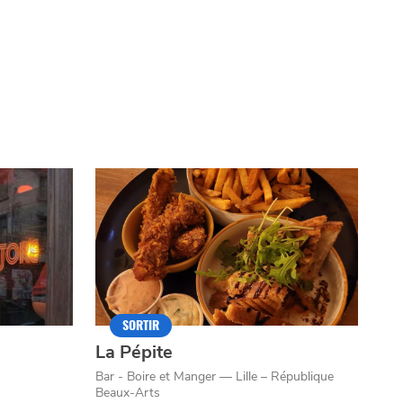
SORTIR
La Pépite
Bar - Boire et Manger — Lille – République
Beaux-Arts