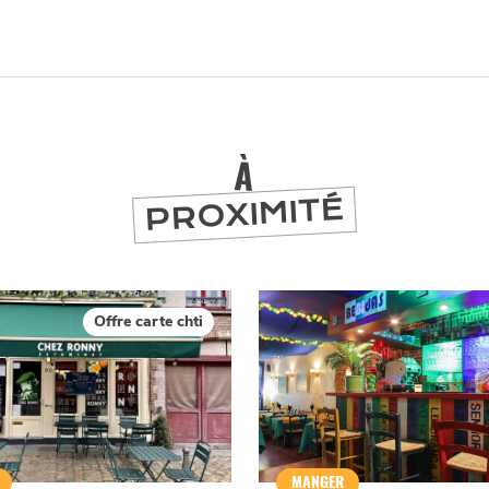
À
PROXIMITÉ
Offre carte chti
er
MANGER