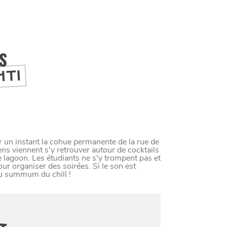
IS
HTI
ir un instant la cohue permanente de la rue de
ns viennent s'y retrouver autour de cocktails
e lagoon. Les étudiants ne s'y trompent pas et
our organiser des soirées. Si le son est
 au summum du chill !