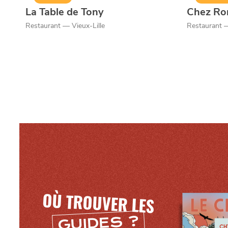
La Table de Tony
Chez Ro
Restaurant — Vieux-Lille
Restaurant —
OÙ TROUVER LES
GUIDES ?