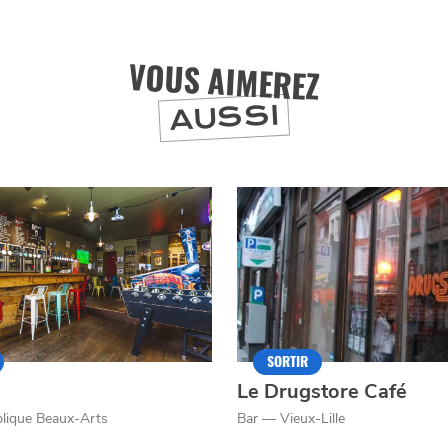
VOUS AIMEREZ
J'accepte
Je refuse
AUSSI
SORTIR
Le Drugstore Café
lique Beaux-Arts
Bar — Vieux-Lille