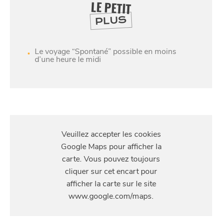
LE PETIT
PLUS
Le voyage “Spontané” possible en moins
d’une heure le midi
S'Y
RENDRE
170 Avenue de l'Hippodrome, 59130 Lambersart,
France