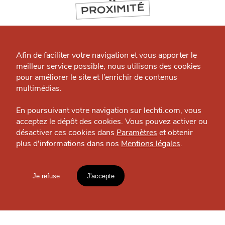
PROXIMITÉ
Qui sommes-nous ?
Grande Cause
Afin de faciliter votre navigation et vous apporter le
J'accepte
Je refuse
meilleur service possible, nous utilisons des cookies
Nous contacter
pour améliorer le site et l’enrichir de contenus
Politique éditoriale
multimédias.
Espace presse
En poursuivant votre navigation sur lechti.com, vous
acceptez le dépôt des cookies. Vous pouvez activer ou
désactiver ces cookies dans
Paramètres
et obtenir
plus d'informations dans nos
Mentions légales
.
HTITE
C
A
N
C
AILLE
MANGER
Auguste et Ferdinand
Je refuse
J'accepte
Foodtruck — Métropole
Mentions légales
lien vers l'article