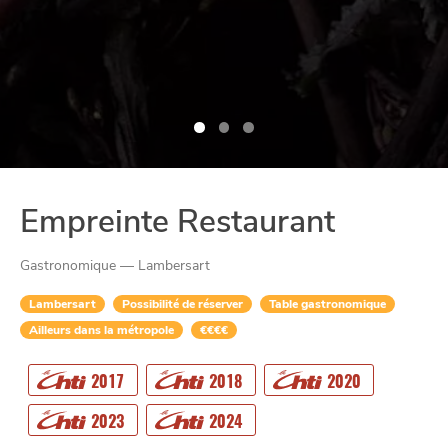
Empreinte Restaurant
Gastronomique — Lambersart
Lambersart
Possibilité de réserver
Table gastronomique
Ailleurs dans la métropole
€€€€
CHTITE
2017
2018
2020
CANAILLE
2023
2024