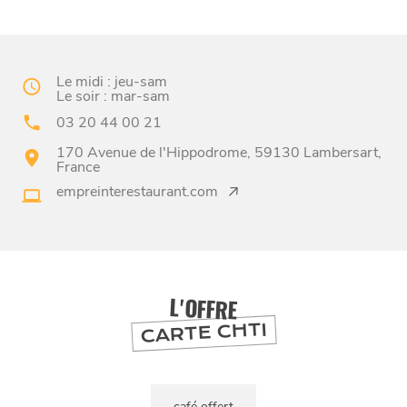
Le midi : jeu-sam
Le soir : mar-sam
03 20 44 00 21
170 Avenue de l'Hippodrome, 59130 Lambersart,
France
BONS PLANS ET ADRESSES
empreinterestaurant.com
À
ET SA RÉGION
LILLE
DEPUIS
1973
L'OFFRE
CARTE CHTI
café offert