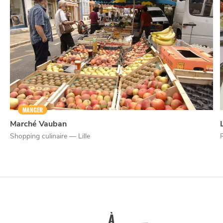
NUIT
la
SORTIR
MANGER
Marché Vauban
Shopping culinaire — Lille
À