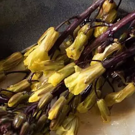
Paramètres de
confidentialité
Afin de faciliter votre navigation et de vous
apporter le meilleur service possible, nous utilisons
des cookies pour améliorer le site aux besoins des
visiteurs, notamment selon la fréquentation.
Nos politique de confidentialité