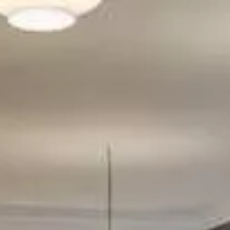
Recherch
un
bar,
SE DIVERTIR
un
Le Chti
restauran
MANGER
MANGER
SORTIR
SORTIR
VIVRE
SE DIVERTIR
CHTITE CANAILLE
Paramètres de confidentialité
VIVRE
Google reCAPTCHA
BLOG
Google Analytics
Google Maps
YouTube