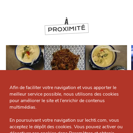
À
PROXIMITÉ
Qui sommes-nous ?
Grande Cause
Afin de faciliter votre navigation et vous apporter le
meilleur service possible, nous utilisons des cookies
Nous contacter
J'accepte
Je refuse
pour améliorer le site et l’enrichir de contenus
Politique éditoriale
multimédias.
Espace presse
MANGER
En poursuivant votre navigation sur lechti.com, vous
Kloung Sukhothaï
acceptez le dépôt des cookies. Vous pouvez activer ou