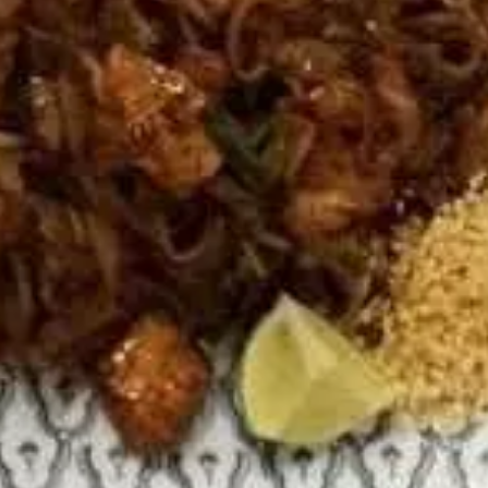
Paramètres de
confidentialité
Afin de faciliter votre navigation et de vous
apporter le meilleur service possible, nous utilisons
des cookies pour améliorer le site aux besoins des
visiteurs, notamment selon la fréquentation.
Nos politique de confidentialité