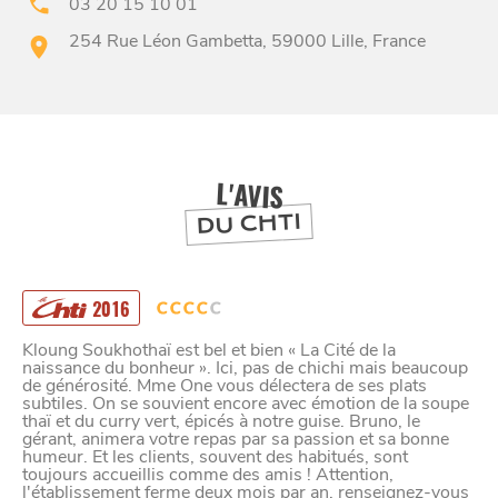
03 20 15 10 01
254 Rue Léon Gambetta, 59000 Lille, France
BONS PLANS ET ADRESSES
À
ET SA RÉGION
LILLE
DEPUIS
1973
L'AVIS
DU CHTI
2016
Kloung Soukhothaï est bel et bien « La Cité de la
naissance du bonheur ». Ici, pas de chichi mais beaucoup
de générosité. Mme One vous délectera de ses plats
subtiles. On se souvient encore avec émotion de la soupe
thaï et du curry vert, épicés à notre guise. Bruno, le
gérant, animera votre repas par sa passion et sa bonne
humeur. Et les clients, souvent des habitués, sont
toujours accueillis comme des amis ! Attention,
l'établissement ferme deux mois par an, renseignez-vous