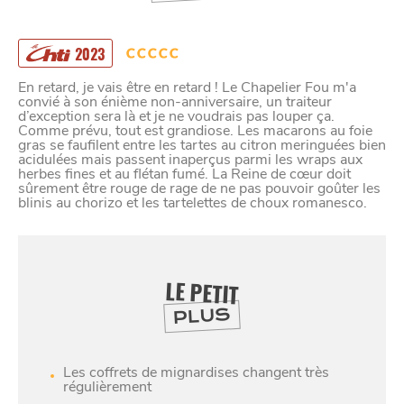
2023
En retard, je vais être en retard ! Le Chapelier Fou m'a
convié à son énième non-anniversaire, un traiteur
d’exception sera là et je ne voudrais pas louper ça.
Comme prévu, tout est grandiose. Les macarons au foie
gras se faufilent entre les tartes au citron meringuées bien
acidulées mais passent inaperçus parmi les wraps aux
herbes fines et au flétan fumé. La Reine de cœur doit
sûrement être rouge de rage de ne pas pouvoir goûter les
blinis au chorizo et les tartelettes de choux romanesco.
LE PETIT
PLUS
SE
DIVERTIR
Les coffrets de mignardises changent très
régulièrement