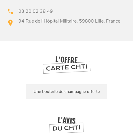
03 20 02 38 49
94 Rue de l'Hôpital Militaire, 59800 Lille, France
BONS PLANS ET ADRESSES
À
ET SA RÉGION
LILLE
L'OFFRE
CARTE CHTI
DEPUIS
1973
Une bouteille de champagne offerte
L'AVIS
DU CHTI