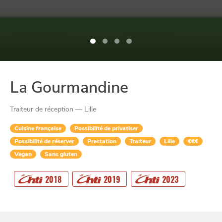
La Gourmandine
Traiteur de réception — Lille
Cuisine française
Possibilité de privatiser
Possibilité de réserver
Prestation
Traiteur
Lille
€€€
Vegan
Sans gluten
CHTITE
CANAILLE
2018
2019
2023