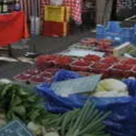
VIVRE
dans
NORD
le