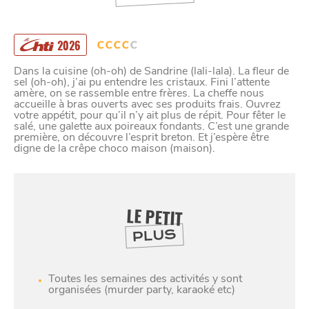
2026
Dans la cuisine (oh-oh) de Sandrine (lali-lala). La fleur de
sel (oh-oh), j’ai pu entendre les cristaux. Fini l’attente
amère, on se rassemble entre frères. La cheffe nous
accueille à bras ouverts avec ses produits frais. Ouvrez
votre appétit, pour qu’il n’y ait plus de répit. Pour fêter le
salé, une galette aux poireaux fondants. C’est une grande
première, on découvre l’esprit breton. Et j’espère être
digne de la crêpe choco maison (maison).
LE PETIT
PLUS
Toutes les semaines des activités y sont
SE
organisées (murder party, karaoké etc)
DIVERTIR