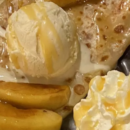
YouTube
Paramètres de
confidentialité
Afin de faciliter votre navigation et de vous
apporter le meilleur service possible, nous utilisons
des cookies pour améliorer le site aux besoins des
visiteurs, notamment selon la fréquentation.
Nos politique de confidentialité