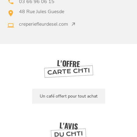
03 66 96 06 15
48 Rue Jules Guesde
BONS PLANS ET ADRESSES
creperiefleurdesel.com
À
ET SA RÉGION
LILLE
DEPUIS
1973
L'OFFRE
CARTE CHTI
Un café offert pour tout achat
L'AVIS
DU CHTI