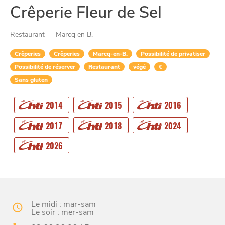
Crêperie Fleur de Sel
Restaurant — Marcq en B.
Crêperies
Crêperies
Marcq-en-B.
Possibilité de privatiser
Possibilité de réserver
Restaurant
végé
€
Sans gluten
2014
2015
2016
CHTITE
CANAILLE
2017
2018
2024
2026
Le midi : mar-sam
Le soir : mer-sam