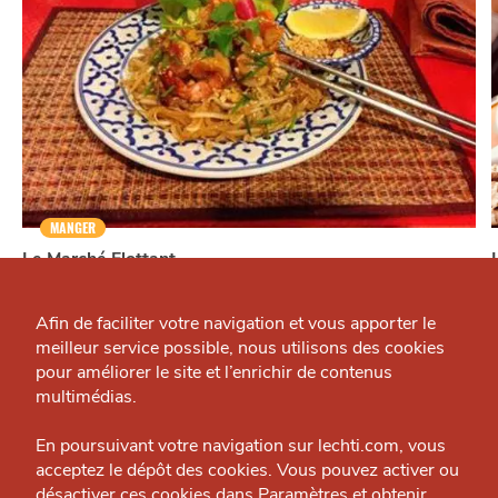
MANGER
Le Marché Flottant
Qui sommes-nous ?
Restaurant — Lille
J'accepte
Je refuse
Grande Cause
Afin de faciliter votre navigation et vous apporter le
meilleur service possible, nous utilisons des cookies
Nous contacter
pour améliorer le site et l’enrichir de contenus
Politique éditoriale
multimédias.
Espace presse
En poursuivant votre navigation sur lechti.com, vous
À
acceptez le dépôt des cookies. Vous pouvez activer ou
désactiver ces cookies dans
Paramètres
et obtenir