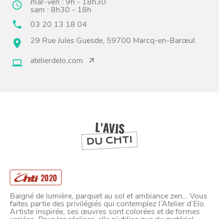
mar-ven : 9h - 18h30
sam : 8h30 - 18h
03 20 13 18 04
29 Rue Jules Guesde, 59700 Marcq-en-Barœul
BONS PLANS ET ADRESSES
atelierdelo.com
À
ET SA RÉGION
LILLE
DEPUIS
1973
L'AVIS
DU CHTI
2020
Baigné de lumière, parquet au sol et ambiance zen… Vous
faites partie des privilégiés qui contemplez l’Atelier d’Elo.
Artiste inspirée, ses œuvres sont colorées et de formes