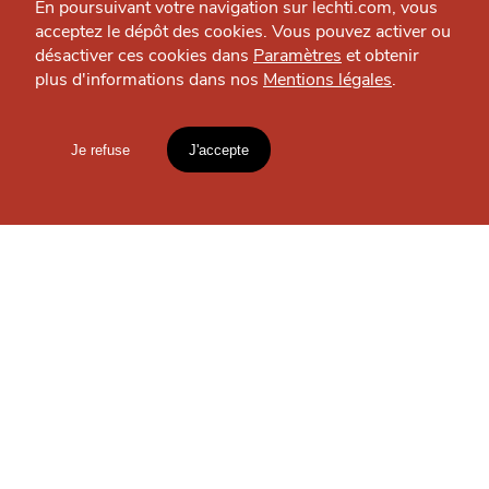
En poursuivant votre navigation sur lechti.com, vous
acceptez le dépôt des cookies. Vous pouvez activer ou
Saveurs des terroirs
désactiver ces cookies dans
Paramètres
et obtenir
Traiteur — Métropole
plus d'informations dans nos
Mentions légales
.
HTITE
C
A
N
C
AILLE
Je refuse
J'accepte
Mentions légales
lien vers l'article
OÙ
TROUVER
LES
Accueil
Explorer
Blog
GUIDES ?
un
CHTIMI
comme
MANGER
S'INSCRIRE À LA
NEWSLETTER