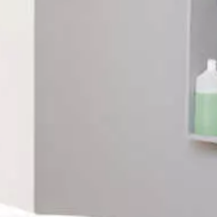
Paramètres de
confidentialité
Afin de faciliter votre navigation et de vous
apporter le meilleur service possible, nous utilisons
des cookies pour améliorer le site aux besoins des
visiteurs, notamment selon la fréquentation.
Nos politique de confidentialité