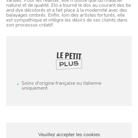
variées. Pour les réaliser, elle n’utilise que du matériel
naturel et de qualité. Elo a tourné le dos au courant des tie
and dye décolorés et a fait place à la modernité avec des
balayages ombrés. Enfin, loin des artistes torturés, elle
est sympathique et intègre les désirs de ses clients dans
son processus créatif.
LE PETIT
PLUS
Soins d'origine française ou italienne
uniquement
SE
DIVERTIR
S'Y
RENDRE