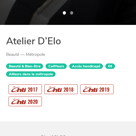
Atelier D’Elo
Beauté — Métropole
Beauté & Bien-être
Coiffeurs
Accès handicapé
€€
Ailleurs dans la métropole
CHTITE
2017
2018
2019
CANAILLE
2020