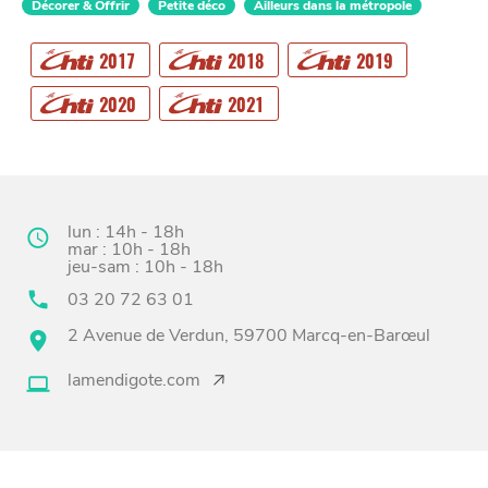
Décorer & Offrir
Petite déco
Ailleurs dans la métropole
2017
2018
2019
2020
2021
CHTITE
CANAILLE
lun : 14h - 18h
mar : 10h - 18h
jeu-sam : 10h - 18h
03 20 72 63 01
2 Avenue de Verdun, 59700 Marcq-en-Barœul
lamendigote.com
BONS PLANS ET ADRESSES
À
ET SA RÉGION
LILLE