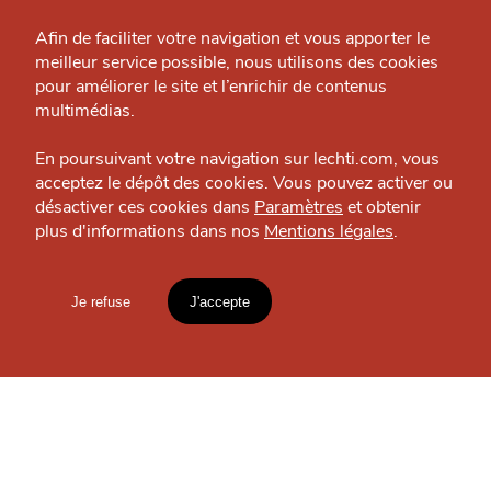
Grande Cause
Afin de faciliter votre navigation et vous apporter le
J'accepte
Je refuse
meilleur service possible, nous utilisons des cookies
À
Nous contacter
pour améliorer le site et l’enrichir de contenus
PROXIMITÉ
Politique éditoriale
multimédias.
Espace presse
En poursuivant votre navigation sur lechti.com, vous
acceptez le dépôt des cookies. Vous pouvez activer ou
désactiver ces cookies dans
Paramètres
et obtenir
plus d'informations dans nos
Mentions légales
.
HTITE
C
A
N
C
AILLE
Je refuse
J'accepte
Mentions légales
lien vers l'article
Accueil
Explorer
Blog
CHTITE CANAILLE
1023 Junior
Magasin — Métropole