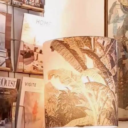
YouTube
Paramètres de
confidentialité
Afin de faciliter votre navigation et de vous
apporter le meilleur service possible, nous utilisons
des cookies pour améliorer le site aux besoins des
visiteurs, notamment selon la fréquentation.
Nos politique de confidentialité