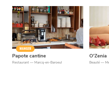
Qui sommes-nous ?
Grande Cause
Nous contact
MANGER
Politique éditoriale
Espace presse
Papote cantine
O'Zenia
Restaurant — Marcq-en-Baroeul
Beauté — Mé
Mentions légales