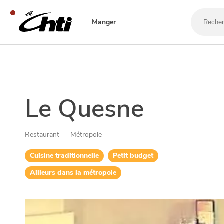
Recherch
un
Manger
bar,
un
restaura
SE DIVERTIR
Le Quesne
Restaurant — Métropole
Cuisine traditionnelle
Petit budget
Ailleurs dans la métropole
SORTIR