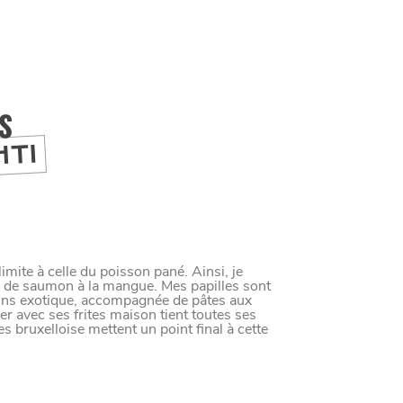
IS
HTI
ite à celle du poisson pané. Ainsi, je
e de saumon à la mangue. Mes papilles sont
oins exotique, accompagnée de pâtes aux
M
A
N
G
E
R
C
O
M
M
E
U
N
H
T
I
M
r avec ses frites maison tient toutes ses
s bruxelloise mettent un point final à cette