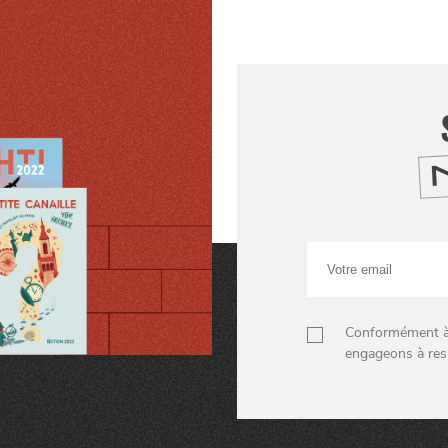
Votre
email
Conformément à n
engageons à res