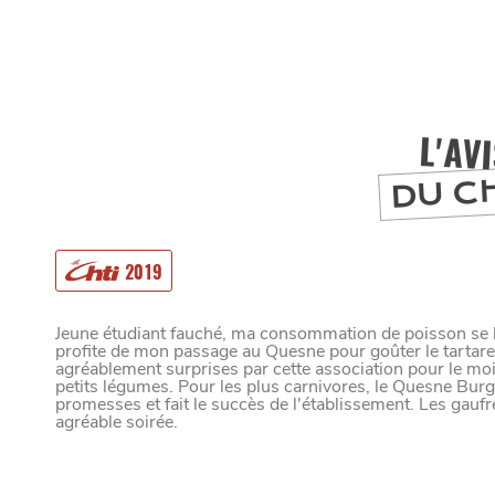
L'AV
DU C
2019
MANGER
Jeune étudiant fauché, ma consommation de poisson se lim
profite de mon passage au Quesne pour goûter le tartar
agréablement surprises par cette association pour le m
SORTIR
petits légumes. Pour les plus carnivores, le Quesne Burge
promesses et fait le succès de l'établissement. Les gaufre
agréable soirée.