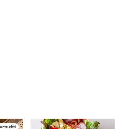
té
À LA
lleur service possible, nous utilisons
UNE
s, notamment selon la fréquentation.
VIVRE
CHTITE
CANAILLE
dans
NORD
le
arte chti