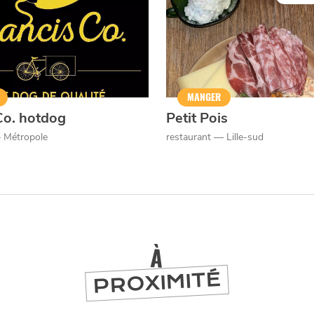
MANGER
Co. hotdog
Petit Pois
 Métropole
restaurant — Lille-sud
À
PROXIMITÉ