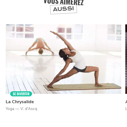
VOUS AIMEREZ
AUSSI
SE DIVERTIR
La Chrysalide
Yoga — V. d'Ascq
NUIT
la
SORTIR