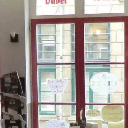
Paramètres de
confidentialité
Afin de faciliter votre navigation et de vous
apporter le meilleur service possible, nous utilisons
des cookies pour améliorer le site aux besoins des
visiteurs, notamment selon la fréquentation.
Nos politique de confidentialité