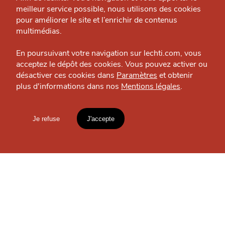
Les Fishtons
meilleur service possible, nous utilisons des cookies
Nous contacter
Pause déjeuner — Lille
pour améliorer le site et l’enrichir de contenus
J'accepte
Je refuse
Politique éditoriale
multimédias.
Espace presse
En poursuivant votre navigation sur lechti.com, vous
acceptez le dépôt des cookies. Vous pouvez activer ou
OÙ
TROUVER
désactiver ces cookies dans
Paramètres
et obtenir
plus d'informations dans nos
Mentions légales
.
HTITE
C
A
N
C
AILLE
LES
GUIDES ?
Je refuse
J'accepte
Mentions légales
lien vers l'article
Accueil
Explorer
Blog
S'INSCRIRE À LA
NEWSLETTER
un
CHTIMI
comme
MANGER