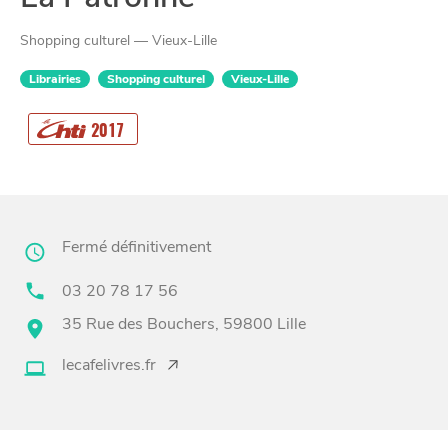
Shopping culturel — Vieux-Lille
Librairies
Shopping culturel
Vieux-Lille
CHTITE
2017
CANAILLE
Fermé définitivement
03 20 78 17 56
35 Rue des Bouchers, 59800 Lille
lecafelivres.fr
BONS PLANS ET ADRESSES
À
ET SA RÉGION
LILLE