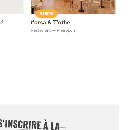
MANGER
sé
t'orsa & T'othé
Restaurant — Métropole
S'INSCRIRE À LA