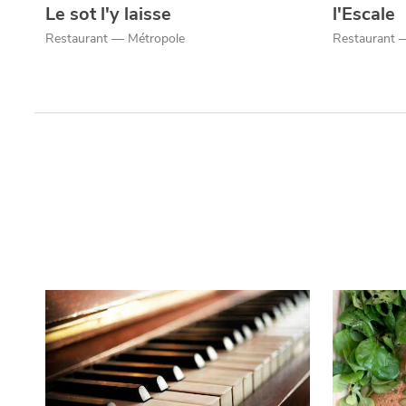
Le sot l'y laisse
l'Escale
Restaurant — Métropole
Restaurant 
Qui sommes-nous ?
Grande Cause
Nous contact
Politique éditoriale
Espace presse