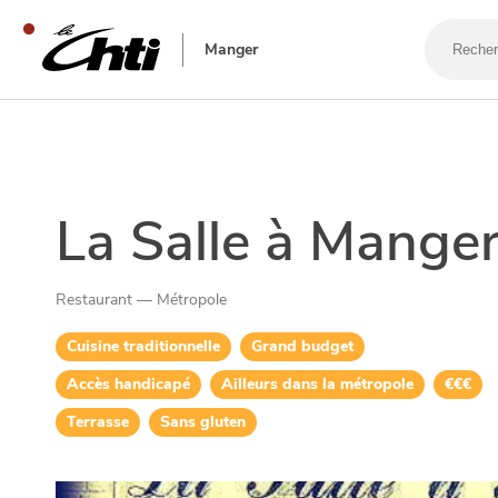
Recherch
un
Manger
bar,
un
restaura
SE DIVERTIR
La Salle à Mange
Restaurant — Métropole
Cuisine traditionnelle
Grand budget
Accès handicapé
Ailleurs dans la métropole
€€€
Terrasse
Sans gluten
SORTIR