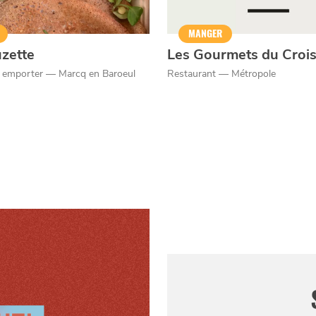
MANGER
uzette
Les Gourmets du Croi
à emporter — Marcq en Baroeul
Restaurant — Métropole