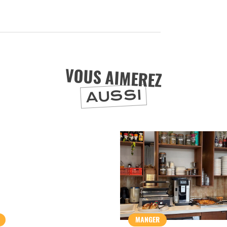
ET SA RÉGION DEPUIS
1973
J'accepte
Je refuse
VOUS AIMEREZ
AUSSI
MANGER