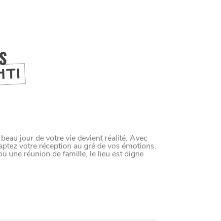
IS
HTI
beau jour de votre vie devient réalité. Avec
aptez votre réception au gré de vos émotions.
 une réunion de famille, le lieu est digne
M
A
N
G
E
R
C
O
M
M
E
U
N
H
T
I
M