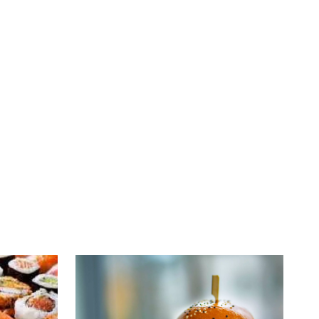
té
À LA
lleur service possible, nous utilisons
UNE
s, notamment selon la fréquentation.
VIVRE
CHTITE
CANAILLE
dans
NORD
le