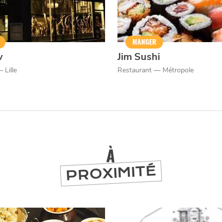
MANGER
v
Jim Sushi
 Lille
Restaurant — Métropole
À
PROXIMITÉ