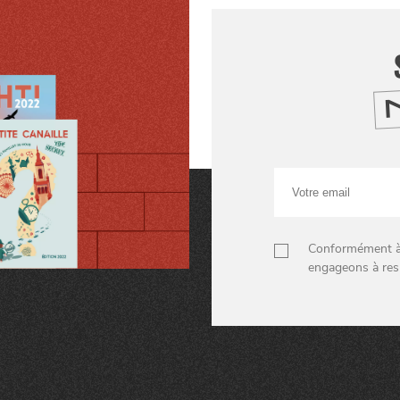
Votre
email
Conformément à n
engageons à res