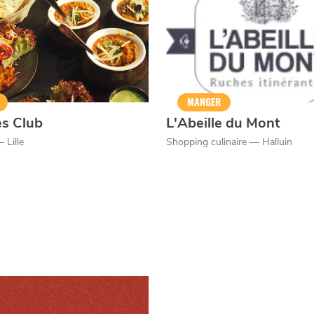
er
MANGER
es Club
L'Abeille du Mont
 Lille
Shopping culinaire — Halluin