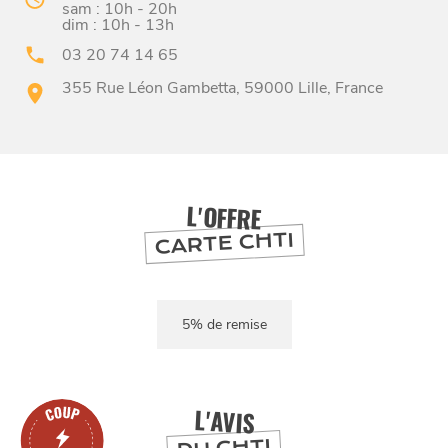
sam : 10h - 20h
dim : 10h - 13h
03 20 74 14 65
355 Rue Léon Gambetta, 59000 Lille, France
BONS PLANS ET ADRESSES
À
ET SA RÉGION
LILLE
L'OFFRE
CARTE CHTI
DEPUIS
1973
5% de remise
L'AVIS