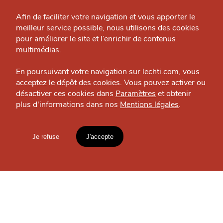
Grande Cause
Afin de faciliter votre navigation et vous apporter le
meilleur service possible, nous utilisons des cookies
J'accepte
Je refuse
Nous contacter
pour améliorer le site et l’enrichir de contenus
Politique éditoriale
multimédias.
Espace presse
En poursuivant votre navigation sur lechti.com, vous
acceptez le dépôt des cookies. Vous pouvez activer ou
désactiver ces cookies dans
Paramètres
et obtenir
plus d'informations dans nos
Mentions légales
.
MANGER
HTITE
C
A
N
C
AILLE
Maison Evrard
Traiteur — Lille
Je refuse
J'accepte
Mentions légales
lien vers l'article
OÙ
TROUVER
Accueil
Explorer
Blog
LES