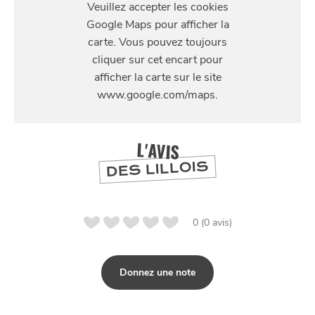
RENDRE
SE
20 rue des Fabricants, 59100 Roubaix, France
DIVERTIR
L'AVIS
DES LILLOIS
0 (0 avis)
Donnez une note