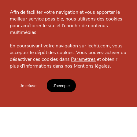
Grande Cause
Afin de faciliter votre navigation et vous apporter le
MANGER
meilleur service possible, nous utilisons des cookies
Nous contacter
Le Petit Boudoir
pour améliorer le site et l’enrichir de contenus
J'accepte
Je refuse
Salon de thé — Métropole
Politique éditoriale
multimédias.
Espace presse
En poursuivant votre navigation sur lechti.com, vous
acceptez le dépôt des cookies. Vous pouvez activer ou
désactiver ces cookies dans
Paramètres
et obtenir
OÙ
TROUVER
plus d'informations dans nos
Mentions légales
.
HTITE
C
A
N
C
AILLE
LES
Je refuse
J'accepte
GUIDES ?
Mentions légales
lien vers l'article
Accueil
Explorer
Blog
S'INSCRIRE À LA
un
CHTIMI
comme
MANGER