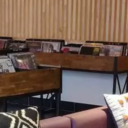
Paramètres de
confidentialité
Afin de faciliter votre navigation et de vous
apporter le meilleur service possible, nous utilisons
des cookies pour améliorer le site aux besoins des
visiteurs, notamment selon la fréquentation.
Nos politique de confidentialité