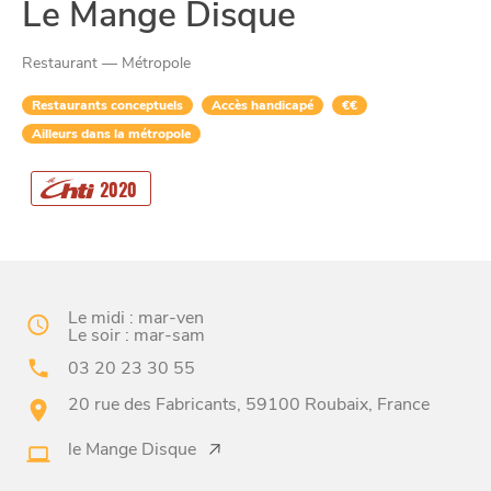
Le Mange Disque
Restaurant — Métropole
Restaurants conceptuels
Accès handicapé
€€
Ailleurs dans la métropole
CHTITE
CANAILLE
2020
Le midi : mar-ven
Le soir : mar-sam
03 20 23 30 55
20 rue des Fabricants, 59100 Roubaix, France
BONS PLANS ET ADRESSES
le Mange Disque
À
ET SA RÉGION
LILLE