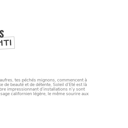
IS
HTI
t gaufres, tes péchés mignons, commencent à
de beauté et de détente, Soleil d’Eté est là
mbre impressionnant d’installations n’y sont
sage californien légère, le même sourire aux
M
A
N
G
E
R
C
O
M
M
E
U
N
H
T
I
M