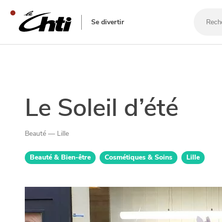
Recherc
un
Se divertir
bar,
un
restaur
SE DIVERTIR
Le Soleil d’été
Beauté — Lille
Beauté & Bien-être
Cosmétiques & Soins
Lille
SORTIR