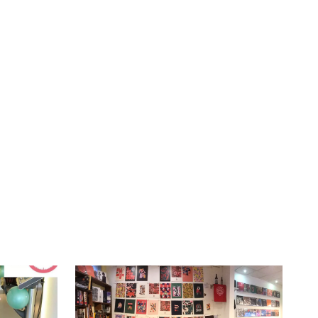
té
À LA
lleur service possible, nous utilisons
UNE
s, notamment selon la fréquentation.
VIVRE
CHTITE
CANAILLE
dans
NORD
le