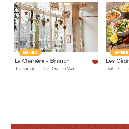
Qui sommes-nous ?
Grande Cause
Nous contact
MANGER
MANGER
Politique éditoriale
Espace presse
La Clairière - Brunch
Les Cèdr
Restaurant — Lille – Quai du Wault
Traiteur — Li
Mentions légales