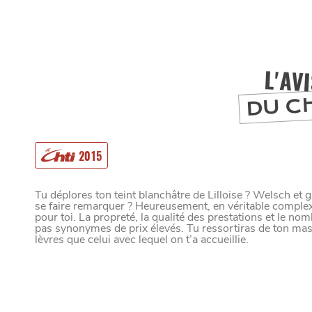
L'AV
DU C
2015
MANGER
Tu déplores ton teint blanchâtre de Lilloise ? Welsch e
se faire remarquer ? Heureusement, en véritable complexe 
pour toi. La propreté, la qualité des prestations et le no
pas synonymes de prix élevés. Tu ressortiras de ton mas
SORTIR
lèvres que celui avec lequel on t’a accueillie.