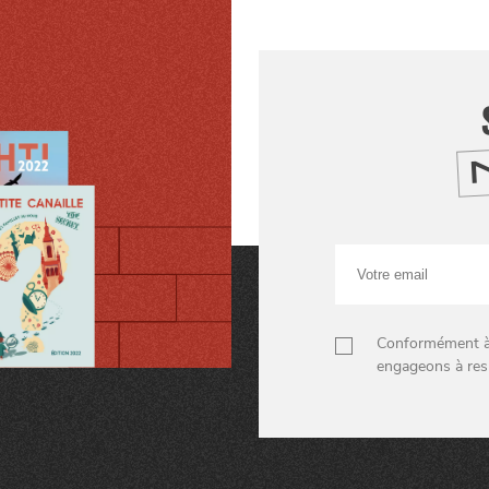
Votre
email
Conformément à n
engageons à res