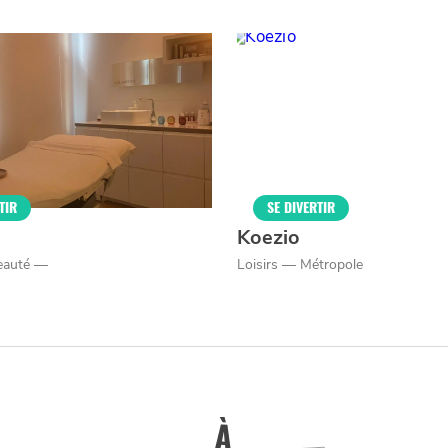
Nos politique de confidentialité
SE
DIVERTIR
LILLE
BONS PLANS ET ADRESSES À
ET SA RÉGION DEPUIS
1973
TIR
SE DIVERTIR
J'accepte
Je refuse
Koezio
Beauté —
Loisirs — Métropole
À