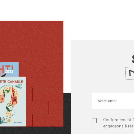
Votre
email
Conformément à n
engageons à res