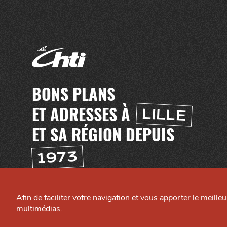
BONS PLANS
ET ADRESSES À
LILLE
ET SA RÉGION DEPUIS
1973
H
TI
T
E
C
A
N
AI
L
L
Afin de faciliter votre navigation et vous apporter le meille
C
E
multimédias.