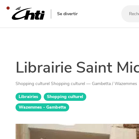
Recherc
un
Se divertir
bar,
un
restaur
SE DIVERTIR
Librairie Saint Mi
Shopping culturel Shopping culturel — Gambetta / Wazemmes
Librairies
Shopping culturel
Wazemmes - Gambetta
SORTIR