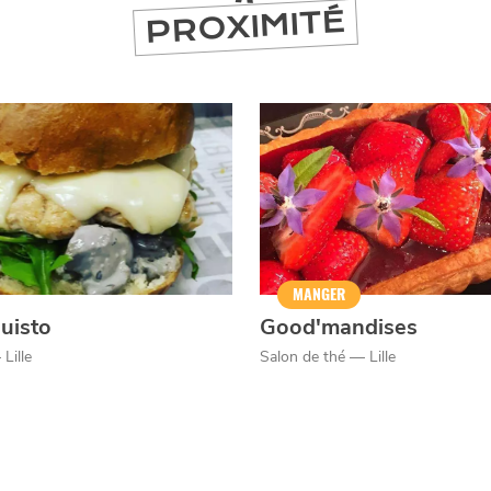
PROXIMITÉ
MANGER
Cuisto
Good'mandises
Lille
Salon de thé — Lille
er