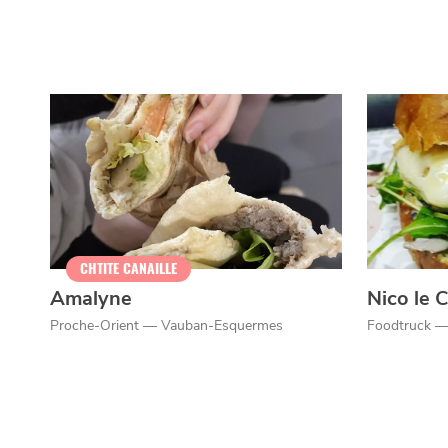
CHTITE CANAILLE
Amalyne
Nico le 
Proche-Orient — Vauban-Esquermes
Foodtruck — 
Qui sommes-nous ?
Grande Cause
Nous contact
Politique éditoriale
Espace presse