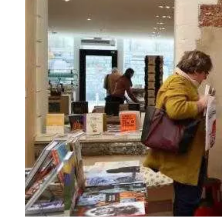
VIVRE
Le Chti