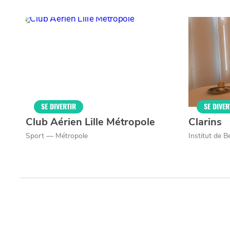
MANGER
SORTIR
YouTube
la
CHTIMI
comme
NUIT
un
SE DIVERTIR
SE DIVER
Club Aérien Lille Métropole
Clarins
Sport — Métropole
Institut de 