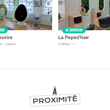
er
TIR
SE DIVERTIR
ourire
La Pepini'hair
le - Centre
Coiffeur —
À
PROXIMITÉ