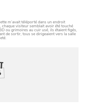
LE NORD
L
E
S
D
E
R
N
I
È
R
E
S
A
C
T
S
D
U
O
R
ette m’avait téléporté dans un endroit
, chaque visiteur semblait avoir été touché
D ou grimoires au cuir usé, ils étaient figés,
t de sortir, tous se dirigeaient vers la salle
eté.
IT
Paramètres de confidentiali
S
Afin de faciliter votre navigation et de vous apporter le mei
des cookies pour améliorer le site aux besoins des visiteur
Nos politique de confidentialité
SE