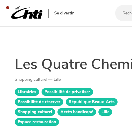
Recherc
un
Se divertir
bar,
un
restaur
SE DIVERTIR
Les Quatre Chem
Shopping culturel — Lille
Librairies
Possibilité de privatiser
Possibilité de réserver
République Beaux-Arts
Shopping culturel
Accès handicapé
Lille
Espace restauration
SORTIR