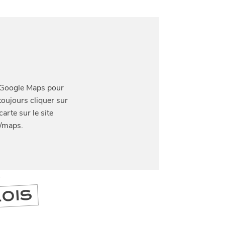
DIVERTIR
LILLE
BONS PLANS ET ADRESSES À
ET SA RÉGION DEPUIS
1973
RE
J'accepte
Je refuse
S
LOIS