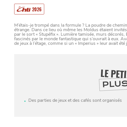
VIVRE DANS 
2026
M’étais-je trompé dans la formule ? La poudre de chemin
étrange. Dans ce lieu où même les Moldus étaient invités
par le sort « Stupéfix ». Lumière tamisée, murs décorés, B
U
N
D
fascinés par le monde fantastique qui s’ouvrait à eux. Avan
de jeux à l’étage, comme si un « Imperius » leur avait été j
LE PET
Paramètres de confidentialité
PLU
Google reCAPTCHA
Google Analytics
Des parties de jeux et des cafés sont organisés
Google Maps
MANGER
SORTIR
YouTube