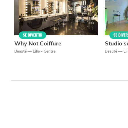
Qui sommes-nous ?
Grande Cause
Nous contact
Politique éditoriale
Espace presse
Mentions légales
SE DIVERTIR
SE DIVER
Why Not Coiffure
Studio s
Beauté — Lille - Centre
Beauté — Lil