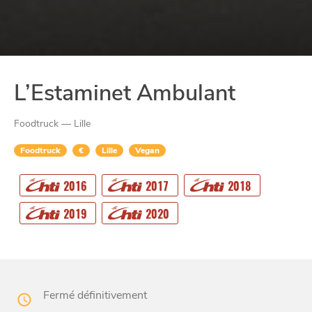
L’Estaminet Ambulant
Foodtruck — Lille
Foodtruck
€
Lille
Vegan
2016
2017
2018
CHTITE
CANAILLE
2019
2020
Fermé définitivement