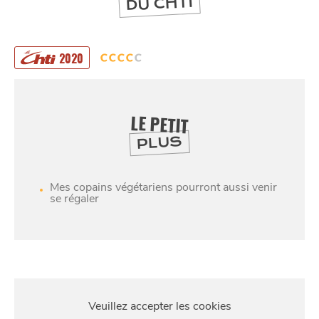
DU CHTI
2020
LE PETIT
PLUS
Mes copains végétariens pourront aussi venir
se régaler
SE
DIVERTIR
S'Y
RENDRE