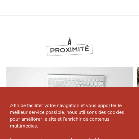
À
PROXIMITÉ
Qui sommes-nous ?
Grande Cause
Afin de faciliter votre navigation et vous apporter le
meilleur service possible, nous utilisons des cookies
Nous contacter
J'accepte
Je refuse
pour améliorer le site et l’enrichir de contenus
Politique éditoriale
multimédias.
Espace presse