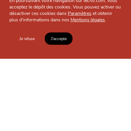
En poursuivant votre navigation sur lechti.com, vous
VIVRE
acceptez le dépôt des cookies. Vous pouvez activer ou
LeBoncoin
désactiver ces cookies dans
Paramètres
et obtenir
Logement — Partout en France
plus d'informations dans nos
Mentions légales
.
HTITE
C
A
N
C
AILLE
Je refuse
J'accepte
Mentions légales
lien vers l'article
OÙ
TROUVER
LES
Accueil
Explorer
Blog
GUIDES ?
un
CHTIMI
comme
MANGER
S'INSCRIRE À LA
NEWSLETTER