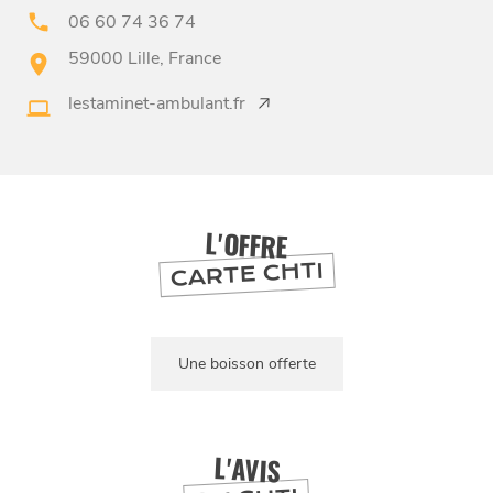
06 60 74 36 74
59000 Lille, France
BONS PLANS ET ADRESSES
lestaminet-ambulant.fr
À
ET SA RÉGION
LILLE
DEPUIS
1973
L'OFFRE
CARTE CHTI
Une boisson offerte
L'AVIS