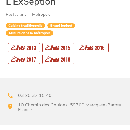
L’ExSeption
Restaurant — Métropole
Cuisine traditionnelle
Grand budget
Ailleurs dans la métropole
CHTITE
CANAILLE
2013
2015
2016
2017
2018
03 20 37 15 40
10 Chemin des Coulons, 59700 Marcq-en-Barœul,
BONS PLANS ET ADRESSES
France
À
ET SA RÉGION
LILLE