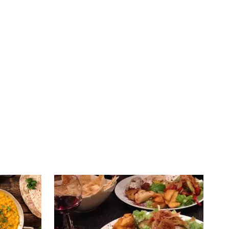
té
À LA
lleur service possible, nous utilisons
UNE
s, notamment selon la fréquentation.
VIVRE
CHTITE
CANAILLE
dans
NORD
le