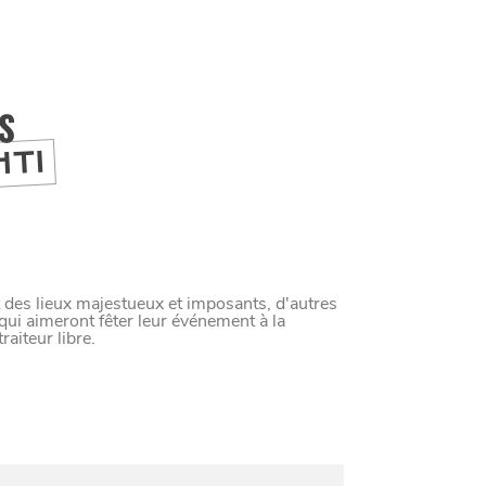
IS
HTI
 des lieux majestueux et imposants, d'autres
qui aimeront fêter leur événement à la
raiteur libre.
M
A
N
G
E
R
C
O
M
M
E
U
N
H
T
I
M