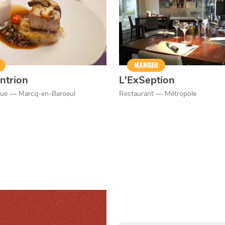
er
MANGER
ntrion
L'ExSeption
ue — Marcq-en-Baroeul
Restaurant — Métropole