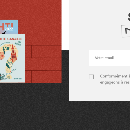
Votre
email
Conformément à n
engageons à res