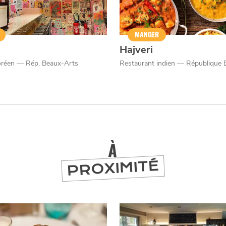
MANGER
Hajveri
coréen — Rép. Beaux-Arts
Restaurant indien — République 
À
PROXIMITÉ