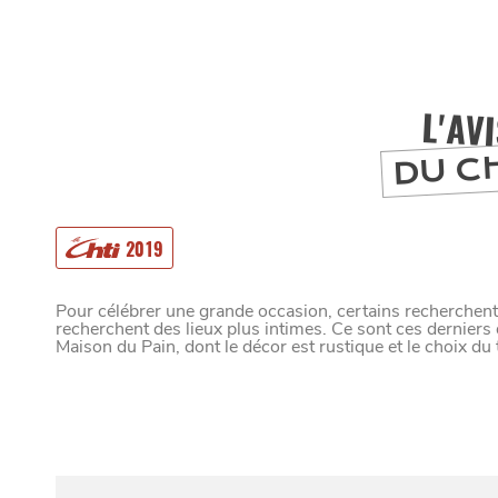
L'AV
DU C
2019
MANGER
Pour célébrer une grande occasion, certains recherchent
recherchent des lieux plus intimes. Ce sont ces derniers 
Maison du Pain, dont le décor est rustique et le choix du t
SORTIR
C
I