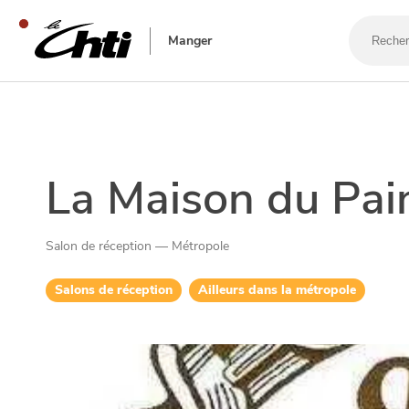
Recherch
un
Manger
bar,
un
restaura
SE DIVERTIR
La Maison du Pai
Salon de réception — Métropole
Salons de réception
Ailleurs dans la métropole
SORTIR