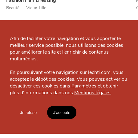
Fashion Hair Dressing
Beauté — Vieux-Lille
Qui sommes-nous ?
Grande Cause
J'accepte
Je refuse
Afin de faciliter votre navigation et vous apporter le
meilleur service possible, nous utilisons des cookies
Nous contacter
pour améliorer le site et l’enrichir de contenus
À
Politique éditoriale
multimédias.
PROXIMITÉ
Espace presse
En poursuivant votre navigation sur lechti.com, vous
acceptez le dépôt des cookies. Vous pouvez activer ou
désactiver ces cookies dans
Paramètres
et obtenir
plus d'informations dans nos
Mentions légales
.
HTITE
C
A
N
C
AILLE
Je refuse
J'accepte
Mentions légales
lien vers l'article