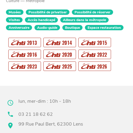
Culture — Métropole
Musées
Possibilité de privatiser
Possibilité de réserver
Visites
Accès handicapé
Ailleurs dans la métropole
Anniversaire
Audio-guide
Boutique
Espace restauration
2013
2014
2015
CHTITE
CANAILLE
2016
2020
2022
2023
2025
2026
lun, mer-dim : 10h - 18h
03 21 18 62 62
99 Rue Paul Bert, 62300 Lens
BONS PLANS ET ADRESSES