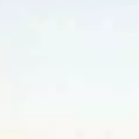
YouTube
Paramètres de
confidentialité
Afin de faciliter votre navigation et de vous
apporter le meilleur service possible, nous utilisons
des cookies pour améliorer le site aux besoins des
visiteurs, notamment selon la fréquentation.
Nos politique de confidentialité