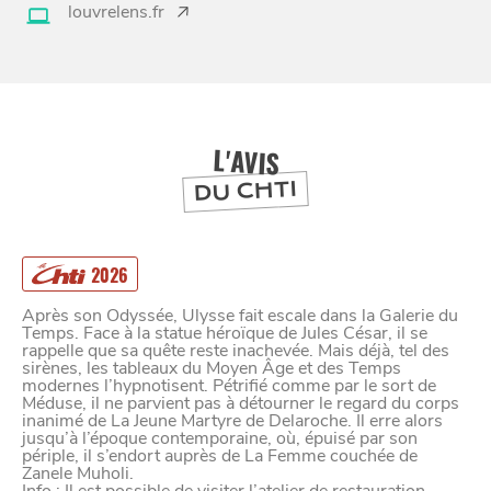
louvrelens.fr
À
ET SA RÉGION
LILLE
DEPUIS
1973
L'AVIS
DU CHTI
2026
Après son Odyssée, Ulysse fait escale dans la Galerie du
Temps. Face à la statue héroïque de Jules César, il se
rappelle que sa quête reste inachevée. Mais déjà, tel des
sirènes, les tableaux du Moyen Âge et des Temps
modernes l’hypnotisent. Pétrifié comme par le sort de
Méduse, il ne parvient pas à détourner le regard du corps
inanimé de La Jeune Martyre de Delaroche. Il erre alors
jusqu’à l’époque contemporaine, où, épuisé par son
périple, il s’endort auprès de La Femme couchée de
Zanele Muholi.
Info : Il est possible de visiter l’atelier de restauration