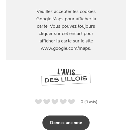
S'Y
RENDRE
99 Rue Paul Bert, 62300 Lens
L'AVIS
DES LILLOIS
0 (0 avis)
Donnez une note
NUIT
la
SORTIR